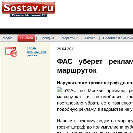
|
|
|
|
|
Медиа
Реклама
Брендинг
Маркетинг
Бизнес
Политика и эконом
Карта
29.04.2011
рекламного
рынка
ФАС уберет рекла
маршруток
Нарушителям грозит штраф до п
УФАС по Москве признала рек
маршрутках и автомобилях ко
постановило убрать ее с транспор
подобную рекламу, в ведомстве не у
Наносить рекламу водки на маршру
грозит штраф до полумиллиона рубл