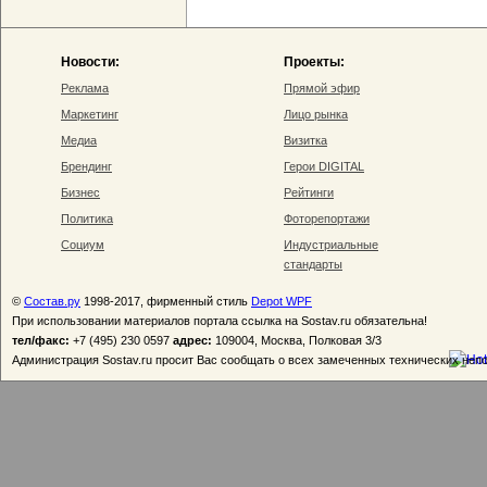
Новости:
Проекты:
Реклама
Прямой эфир
Маркетинг
Лицо рынка
Медиа
Визитка
Брендинг
Герои DIGITAL
Бизнес
Рейтинги
Политика
Фоторепортажи
Социум
Индустриальные
стандарты
©
Состав.ру
1998-2017, фирменный стиль
Depot WPF
При использовании материалов портала ссылка на Sostav.ru обязательна!
тел/факс:
+7 (495) 230 0597
адрес:
109004, Москва, Полковая 3/3
Администрация Sostav.ru просит Вас сообщать о всех замеченных технических неп