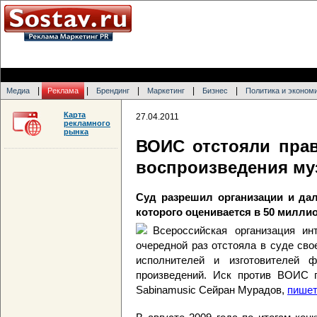
|
|
|
|
|
Медиа
Реклама
Брендинг
Маркетинг
Бизнес
Политика и эконом
Карта
27.04.2011
рекламного
рынка
ВОИС отстояли прав
воспроизведения м
Суд разрешил организации и да
которого оценивается в 50 милли
Всероссийская организация ин
очередной раз отстояла в суде сво
исполнителей и изготовителей 
произведений. Иск против ВОИС п
Sabinamusic Сейран Мурадов,
пишет