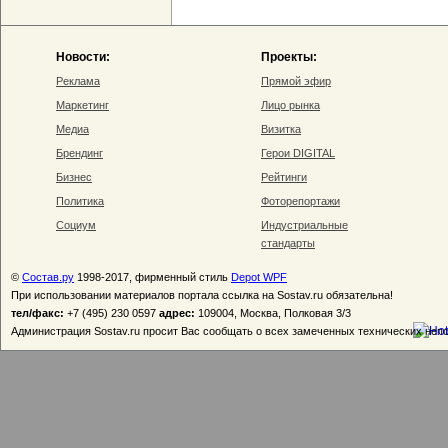
Новости:
Проекты:
Реклама
Прямой эфир
Маркетинг
Лицо рынка
Медиа
Визитка
Брендинг
Герои DIGITAL
Бизнес
Рейтинги
Политика
Фоторепортажи
Социум
Индустриальные
стандарты
©
Состав.ру
1998-2017, фирменный стиль
Depot WPF
При использовании материалов портала ссылка на Sostav.ru обязательна!
тел/факс:
+7 (495) 230 0597
адрес:
109004, Москва, Полковая 3/3
Администрация Sostav.ru просит Вас сообщать о всех замеченных технических неп