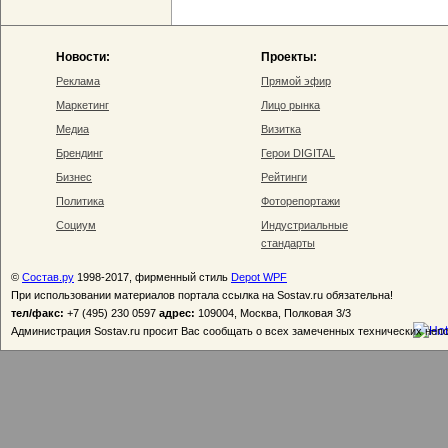
Новости:
Проекты:
Реклама
Прямой эфир
Маркетинг
Лицо рынка
Медиа
Визитка
Брендинг
Герои DIGITAL
Бизнес
Рейтинги
Политика
Фоторепортажи
Социум
Индустриальные
стандарты
©
Состав.ру
1998-2017, фирменный стиль
Depot WPF
При использовании материалов портала ссылка на Sostav.ru обязательна!
тел/факс:
+7 (495) 230 0597
адрес:
109004, Москва, Полковая 3/3
Администрация Sostav.ru просит Вас сообщать о всех замеченных технических неп