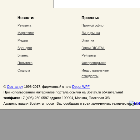
Новости:
Проекты:
Реклама
Прямой эфир
Маркетинг
Лицо рынка
Медиа
Визитка
Брендинг
Герои DIGITAL
Бизнес
Рейтинги
Политика
Фоторепортажи
Социум
Индустриальные
стандарты
©
Состав.ру
1998-2017, фирменный стиль
Depot WPF
При использовании материалов портала ссылка на Sostav.ru обязательна!
тел/факс:
+7 (495) 230 0597
адрес:
109004, Москва, Полковая 3/3
Администрация Sostav.ru просит Вас сообщать о всех замеченных технических неп