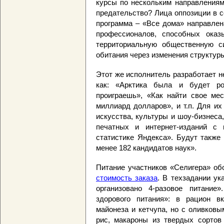
курсы по нескольким направлениям
предательство? Лица оппозиции в 
программа – «Все дома» направле
профессионалов, способных оказ
территориальную общественную с
обитания через изменения структуры
Этот же исполнитель разработает н
как: «Арктика была и будет ро
проиграешь», «Как найти свое мес
миллиард долларов», и т.п. Для и
искусства, культуры и шоу-бизнес
печатных и интернет-изданий с
статистике Яндекса». Будут также
менее 182 кандидатов наук».
Питание участников «Селигера» об
стоимость заказа
. В техзадании ук
организовано 4-разовое питание
здорового питания»: в рацион в
майонеза и кетчупа, но с оливковы
рис, макароны из твердых сортов 