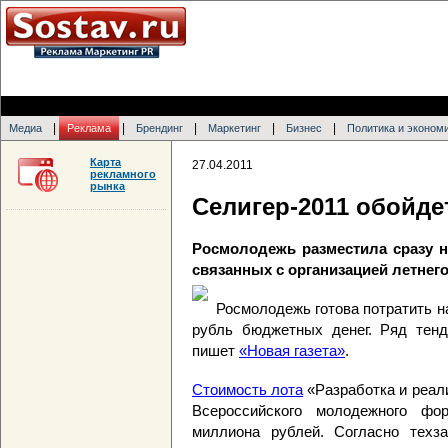
|
|
|
|
|
Медиа
Реклама
Брендинг
Маркетинг
Бизнес
Политика и эконом
Карта
27.04.2011
рекламного
рынка
Селигер-2011 обойде
Росмолодежь разместила сразу не
связанных с организацией летнего
Росмолодежь готова потратить на
рубль бюджетных денег. Ряд тенд
пишет
«Новая газета»
.
Стоимость лота
«Разработка и реал
Всероссийского молодежного фор
миллиона рублей. Согласно техза