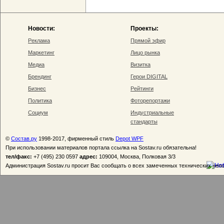
Новости:
Проекты:
Реклама
Прямой эфир
Маркетинг
Лицо рынка
Медиа
Визитка
Брендинг
Герои DIGITAL
Бизнес
Рейтинги
Политика
Фоторепортажи
Социум
Индустриальные
стандарты
©
Состав.ру
1998-2017, фирменный стиль
Depot WPF
При использовании материалов портала ссылка на Sostav.ru обязательна!
тел/факс:
+7 (495) 230 0597
адрес:
109004, Москва, Полковая 3/3
Администрация Sostav.ru просит Вас сообщать о всех замеченных технических неп