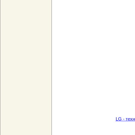
LG - тех