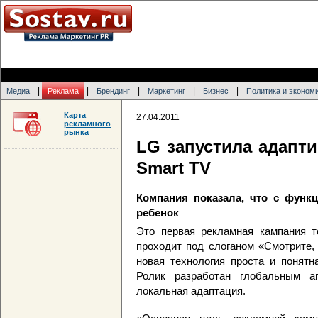
|
|
|
|
|
Медиа
Реклама
Брендинг
Маркетинг
Бизнес
Политика и эконом
Карта
27.04.2011
рекламного
рынка
LG запустила адапт
Smart TV
Компания показала, что с функ
ребенок
Это первая рекламная кампания т
проходит под слоганом «Смотрите,
новая технология проста и понятн
Ролик разработан глобальным а
локальная адаптация.