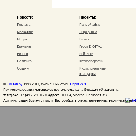
Новости:
Проекты:
Реклама
Прямой эфир
Маркетинг
Лицо рынка
Медиа
Визитка
Брендинг
Герои DIGITAL
Бизнес
Рейтинги
Политика
Фоторепортажи
Социум
Индустриальные
стандарты
©
Состав.ру
1998-2017, фирменный стиль
Depot WPF
При использовании материалов портала ссылка на Sostav.ru обязательна!
тел/факс:
+7 (495) 230 0597
адрес:
109004, Москва, Полковая 3/3
Администрация Sostav.ru просит Вас сообщать о всех замеченных технических неп