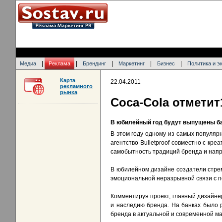
|
|
|
|
|
Медиа
Реклама
Брендинг
Маркетинг
Бизнес
Политика и э
Карта
22.04.2011
рекламного
рынка
Coca-Cola отмети
В юбилейный год будут выпущены ба
В этом году одному из самых популяр
агентство Bulletproof совместно с к
самобытность традиций бренда и напр
В юбилейном дизайне создатели стрем
эмоциональной неразрывной связи с по
Комментируя проект, главный дизайнер
и наследию бренда. На банках было 
бренда в актуальной и современной м