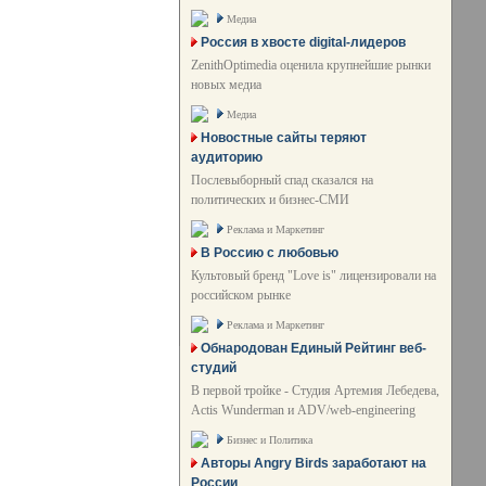
Медиа
Россия в хвосте digital-лидеров
ZenithOptimedia оценила крупнейшие рынки
новых медиа
Медиа
Новостные сайты теряют
аудиторию
Послевыборный спад сказался на
политических и бизнес-СМИ
Реклама и Маркетинг
В Россию с любовью
Культовый бренд "Love is" лицензировали на
российском рынке
Реклама и Маркетинг
Обнародован Единый Рейтинг веб-
студий
В первой тройке - Студия Артемия Лебедева,
Actis Wunderman и ADV/web-engineering
Бизнес и Политика
Авторы Angry Birds заработают на
России