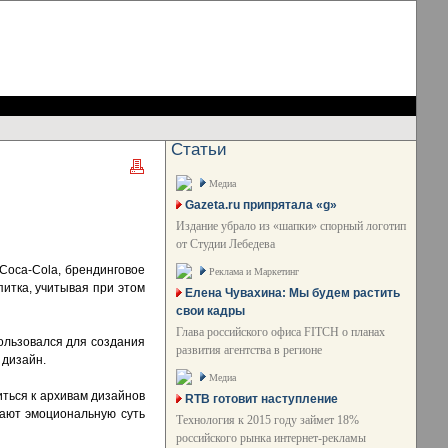
Статьи
Медиа
Gazeta.ru припрятала «g»
Издание убрало из «шапки» спорный логотип
от Студии Лебедева
 Coca-Cola, брендинговое
Реклама и Маркетинг
питка, учитывая при этом
Елена Чувахина: Мы будем растить
свои кадры
Глава российского офиса FITCH о планах
ользовался для создания
развития агентства в регионе
 дизайн.
Медиа
иться к архивам дизайнов
RTB готовит наступление
дают эмоциональную суть
Технология к 2015 году займет 18%
российского рынка интернет-рекламы