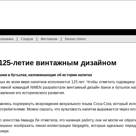
|
|
|
кономика
Социум
Фестивали
Бизнес-блоги
т125-летие винтажным дизайном
нки и бутылки, напоминающие об истории напитка
ных во всем мире напитков исполняется 125 лет. Чтобы отметить годовщину
реативной командой NWEN разработали винтажный дизайн банок и бутылок на
авления его исторического развития.
ились подчеркнуть возрождение визуального языка Coca-Cola, который исп
требителями. Можно сказать, что культовость напитка выражается через его
 агентства Аманда Ли отметила, что начиная работу, они не могли не обрат
решено изобразить пинап-иллюстрации Vargagirls, которые идеально пере
анере.