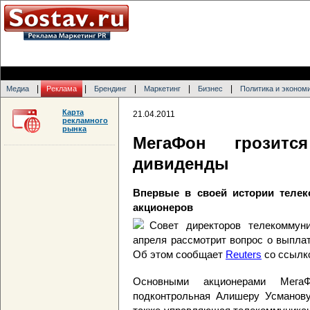
|
|
|
|
|
Медиа
Реклама
Брендинг
Маркетинг
Бизнес
Политика и эконом
Карта
21.04.2011
рекламного
рынка
МегаФон грозитс
дивиденды
Впервые в своей истории телек
акционеров
Совет директоров телекоммун
апреля рассмотрит вопрос о выпла
Об этом сообщает
Reuters
со ссылко
Основными акционерами МегаФ
подконтрольная Алишеру Усманову 