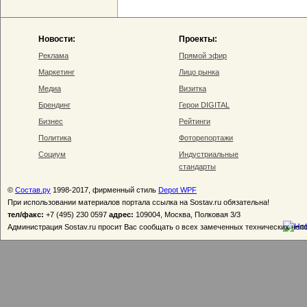
Новости:
Проекты:
Реклама
Прямой эфир
Маркетинг
Лицо рынка
Медиа
Визитка
Брендинг
Герои DIGITAL
Бизнес
Рейтинги
Политика
Фоторепортажи
Социум
Индустриальные
стандарты
©
Состав.ру
1998-2017, фирменный стиль
Depot WPF
При использовании материалов портала ссылка на Sostav.ru обязательна!
тел/факс:
+7 (495) 230 0597
адрес:
109004, Москва, Полковая 3/3
Администрация Sostav.ru просит Вас сообщать о всех замеченных технических неп