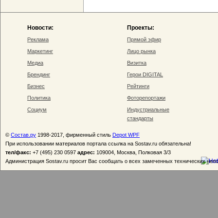
Новости:
Проекты:
Реклама
Прямой эфир
Маркетинг
Лицо рынка
Медиа
Визитка
Брендинг
Герои DIGITAL
Бизнес
Рейтинги
Политика
Фоторепортажи
Социум
Индустриальные
стандарты
©
Состав.ру
1998-2017, фирменный стиль
Depot WPF
При использовании материалов портала ссылка на Sostav.ru обязательна!
тел/факс:
+7 (495) 230 0597
адрес:
109004, Москва, Полковая 3/3
Администрация Sostav.ru просит Вас сообщать о всех замеченных технических неп