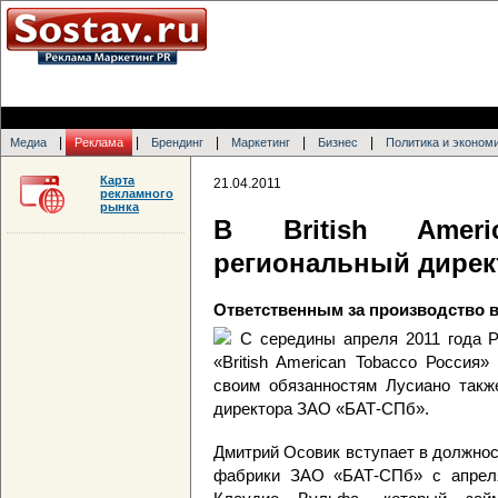
|
|
|
|
|
Медиа
Реклама
Брендинг
Маркетинг
Бизнес
Политика и эконом
Карта
21.04.2011
рекламного
рынка
В British Amer
региональный дирек
Ответственным за производство в
С середины апреля 2011 года 
«British American Tobacco Россия
своим обязанностям Лусиано такж
директора ЗАО «БАТ-СПб».
Дмитрий Осовик вступает в должнос
фабрики ЗАО «БАТ-СПб» с апреля