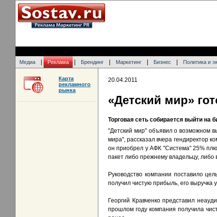
|
|
|
|
|
Медиа
Реклама
Брендинг
Маркетинг
Бизнес
Политика и э
Карта
20.04.2011
рекламного
рынка
«Детский мир» гот
Торговая сеть собирается выйти на б
"Детский мир" объявил о возможном в
мира", рассказал вчера гендиректор к
он приобрел у АФК "Система" 25% плюс
пакет либо прежнему владельцу, либо в
Руководство компании поставило цель
получил чистую прибыль, его выручка 
Георгий Кравченко представил неауди
прошлом году компания получила чист