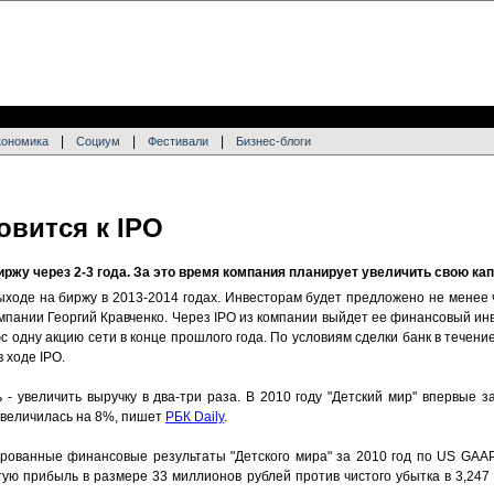
|
|
|
кономика
Социум
Фестивали
Бизнес-блоги
овится к IPO
иржу через 2-3 года. За это время компания планирует увеличить свою к
ыходе на биржу в 2013-2014 годах. Инвесторам будет предложено не менее 
омпании Георгий Кравченко. Через IPO из компании выйдет ее финансовый ин
 одну акцию сети в конце прошлого года. По условиям сделки банк в течени
 ходе IPO.
 - увеличить выручку в два-три раза. В 2010 году "Детский мир" впервые 
увеличилась на 8%, пишет
РБК Daily
.
рованные финансовые результаты "Детского мира" за 2010 год по US GAAP.
ую прибыль в размере 33 миллионов рублей против чистого убытка в 3,247