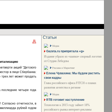
Статьи
Медиа
Gazeta.ru припрятала «g»
Издание убрало из «шапки» спорный логотип
от Студии Лебедева
апитализацию
четверти акций "Детского
Реклама и Маркетинг
вестор в лице Сбербанка:
Елена Чувахина: Мы будем растить
е трех лет может продать
свои кадры
Глава российского офиса FITCH о планах
развития агентства в регионе
за последние четыре года
Медиа
RTB готовит наступление
 Согласно отчетности, в
Технология к 2015 году займет 18%
 миллиарда рублей годом
российского рынка интернет-рекламы