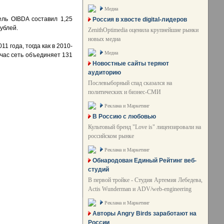
Медиа
ель OIBDA составил 1,25
Россия в хвосте digital-лидеров
ублей.
ZenithOptimedia оценила крупнейшие рынки
новых медиа
1 года, тогда как в 2010-
Медиа
йчас сеть объединяет 131
Новостные сайты теряют
аудиторию
Послевыборный спад сказался на
политических и бизнес-СМИ
Реклама и Маркетинг
В Россию с любовью
Культовый бренд "Love is" лицензировали на
российском рынке
Реклама и Маркетинг
Обнародован Единый Рейтинг веб-
студий
В первой тройке - Студия Артемия Лебедева,
Actis Wunderman и ADV/web-engineering
Реклама и Маркетинг
Авторы Angry Birds заработают на
России