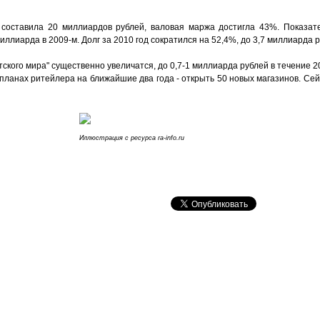
у составила 20 миллиардов рублей, валовая маржа достигла 43%. Показат
ллиарда в 2009-м. Долг за 2010 год сократился на 52,4%, до 3,7 миллиарда р
кого мира" существенно увеличатся, до 0,7-1 миллиарда рублей в течение 201
 планах ритейлера на ближайшие два года - открыть 50 новых магазинов. Се
Иллюстрация с ресурса ra-info.ru