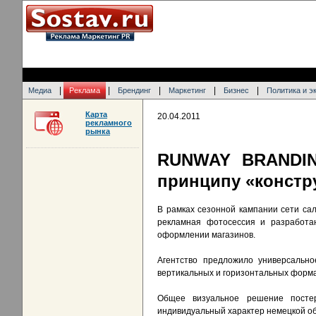
|
|
|
|
|
Медиа
Реклама
Брендинг
Маркетинг
Бизнес
Политика и э
Карта
20.04.2011
рекламного
рынка
RUNWAY BRANDIN
принципу «констр
В рамках сезонной кампании сети с
рекламная фотосессия и разработан
оформлении магазинов.
Агентство предложило универсальн
вертикальных и горизонтальных формат
Общее визуальное решение постер
индивидуальный характер немецкой 