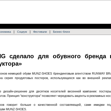
|
|
|
кономика
Социум
Фестивали
Бизнес-блоги
G сделало для обувного бренда 
уктора»
алонов немецкой обуви MUNZ-SHOES брендинговым агентством RUNWAY B
а серия продуктовых постеров, использующихся как во внешней рекла
ое дизайн-решение для десятков носителей весенней кампании: посте
ов. Принцип "конструктора" позволяет чередовать акценты в рекламных нос
ов говорит больше о качественной составляющей, сами имиджи по
обуви MUNZ-SHOES.