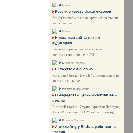
Медиа
Россия в хвосте digital-лидеров
ZenithOptimedia оценила крупнейшие рынки
новых медиа
Медиа
Новостные сайты теряют
аудиторию
Послевыборный спад сказался на
политических и бизнес-СМИ
Бизнес и Политика
В Россию с любовью
Культовый бренд "Love is" лицензировали на
российском рынке
Реклама и Маркетинг
Обнародован Единый Рейтинг веб-
студий
В первой тройке - Студия Артемия Лебедева,
Actis Wunderman и ADV/web-engineering
Бизнес и Политика
Авторы Angry Birds заработают на
России