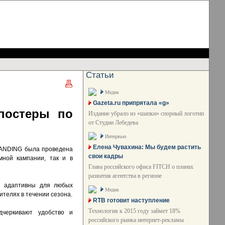
Статьи
Медиа
Gazeta.ru припрятала «g»
постеры по
Издание убрало из «шапки» спорный логотип
от Студии Лебедева
Интервью
Елена Чувахина: Мы будем растить
RANDING была проведена
свои кадры
мной кампании, так и в
Глава российского офиса FITCH о планах
развития агентства в регионе
ры адаптивны для любых
Медиа
ителях в течении сезона.
RTB готовит наступление
Технология к 2015 году займет 18%
дчеркивают удобство и
российского рынка интернет-рекламы