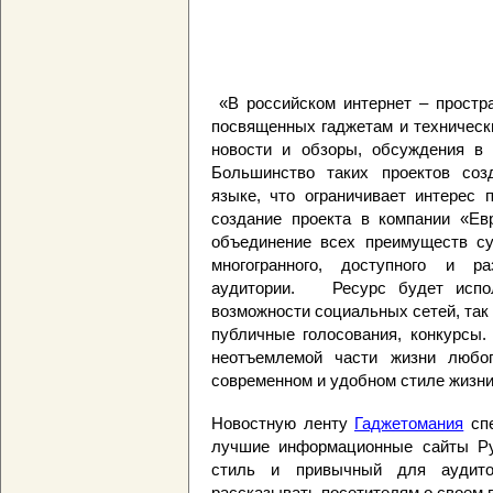
«В российском интернет – простра
посвященных гаджетам и техническ
новости и обзоры, обсуждения в 
Большинство таких проектов соз
языке, что ограничивает интерес 
создание проекта в компании «Ев
объединение всех преимуществ су
многогранного, доступного и р
аудитории. Ресурс будет испол
возможности социальных сетей, так 
публичные голосования, конкурсы.
неотъемлемой части жизни любог
современном и удобном стиле жизни
Новостную ленту
Гаджетомания
спе
лучшие информационные сайты Рун
стиль и привычный для аудито
рассказывать посетителям о своем 