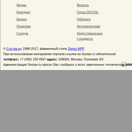
Медиа
Визитка
Брендинг
Герои DIGITAL
Бизнес
Рейтинги
Политика
Фоторепортажи
Социум
Индустриальные
стандарты
©
Состав.ру
1998-2017, фирменный стиль
Depot WPF
При использовании материалов портала ссылка на Sostav.ru обязательна!
тел/факс:
+7 (495) 230 0597
адрес:
109004, Москва, Полковая 3/3
Администрация Sostav.ru просит Вас сообщать о всех замеченных технических неп