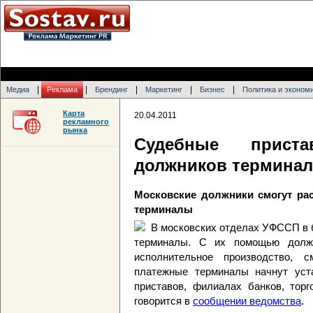
|
|
|
|
|
Медиа
Реклама
Брендинг
Маркетинг
Бизнес
Политика и эконом
Карта
20.04.2011
рекламного
рынка
Судебные прист
должников термина
Московские должники смогут рас
терминалы
В московских отделах УФССП в
терминалы. С их помощью должн
исполнительное производство, с
платежные терминалы начнут уст
приставов, филиалах банков, торг
говорится в
сообщении ведомства
.