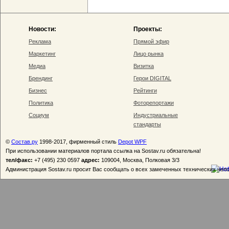
Новости:
Проекты:
Реклама
Прямой эфир
Маркетинг
Лицо рынка
Медиа
Визитка
Брендинг
Герои DIGITAL
Бизнес
Рейтинги
Политика
Фоторепортажи
Социум
Индустриальные
стандарты
©
Состав.ру
1998-2017, фирменный стиль
Depot WPF
При использовании материалов портала ссылка на Sostav.ru обязательна!
тел/факс:
+7 (495) 230 0597
адрес:
109004, Москва, Полковая 3/3
Администрация Sostav.ru просит Вас сообщать о всех замеченных технических неп