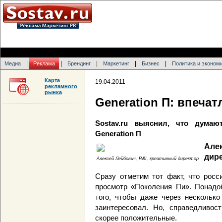
|
|
|
|
|
Медиа
Реклама
Брендинг
Маркетинг
Бизнес
Политика и эконом
Карта
19.04.2011
рекламного
рынка
Generation П: впеча
Sostav.ru выяснил, что дума
Generation П
Але
дир
Алексей Лейбович, R&I, креативный директор
Сразу отметим тот факт, что росс
просмотр «Поколения Пи». Понадо
того, чтобы даже через несколько
заинтересовал. Но, справедливос
скорее положительные.