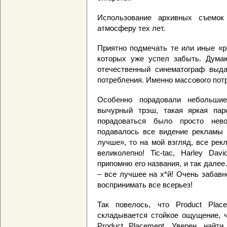
Использование архивных съемок
атмосферу тех лет.
Приятно подмечать те или иные «р
которых уже успел забыть. Думаю
отечественный синематограф выда
потребления. Именно массового пот
Особенно порадовали небольшие
вычурный трэш, такая яркая пар
порадоваться было просто нев
подавалось все видение рекламы в
лучше», то на мой взгляд, все ре
великолепно! Tic-tac, Harley Dav
припомню его названия, и так дале
– все лучшее на х*й! Очень забавн
воспринимать все всерьез!
Так повелось, что Product Pla
складывается стойкое ощущение, ч
Product Placement. Уверен, найт