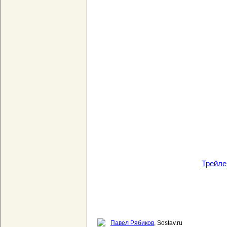
Трейле
Павел Рябиков
, Sostav.ru