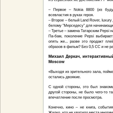
– Первое – Nokia 8800 (из буду
всевластия в руках героя.
– Второе – белый Land Rover, luxur
белому "Мерседесу" для начинающи
– Третье – замена Татарским Pepsi 
Па-бам, поколение Pepsi выбирает
опять же... разве это продакт пл
образов в фильм? Без 0,5 CC и не р
Михаил Деркач, интерактивный
Moscow
«Выходя из зрительного зала, пойм
остались двоякие.
С одной стороны, это был знакомы
другой стороны, не было чего-то та
впечатление после просмотра.
Конечно, кино – не книга, событи
Жалко, что не хватило места многи