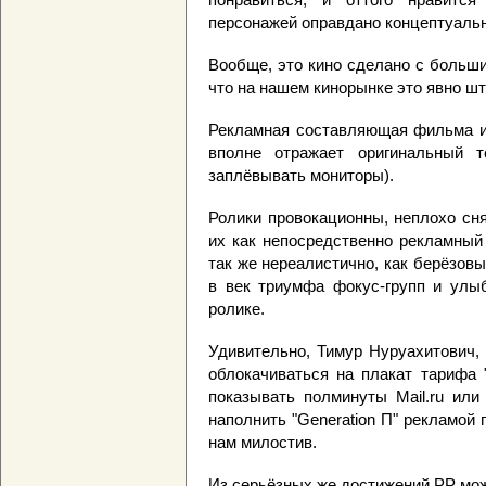
персонажей оправдано концептуальн
Вообще, это кино сделано с больш
что на нашем кинорынке это явно шт
Рекламная составляющая фильма им
вполне отражает оригинальный т
заплёвывать мониторы).
Ролики провокационны, неплохо сн
их как непосредственно рекламный
так же нереалистично, как берёзовы
в век триумфа фокус-групп и ул
ролике.
Удивительно, Тимур Нуруахитович,
облокачиваться на плакат тарифа 
показывать полминуты Mail.ru или
наполнить "Generation П" рекламой п
нам милостив.
Из серьёзных же достижений PP мож