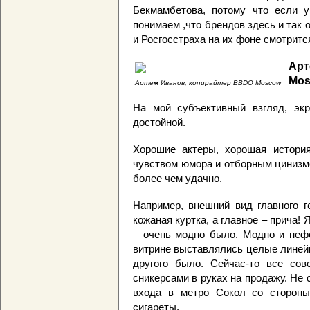
Бекмамбетова, потому что если 
понимаем ,что брендов здесь и так 
и Росгосстраха на их фоне смотритс
Ар
Mo
Артем Иванов, копирайтер BBDO Moscow
На мой субъективный взгляд, эк
достойной.
Хорошие актеры, хорошая истори
чувством юмора и отборным цинизм
более чем удачно.
Например, внешний вид главного г
кожаная куртка, а главное – прича! 
– очень модно было. Модно и нефо
витрине выставлялись целые линейк
другого было. Сейчас-то все со
сникерсами в руках на продажу. Не 
входа в метро Сокол со стороны
сигареты.