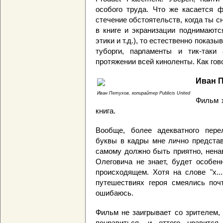
особого труда. Что же касается ф
стечение обстоятельств, когда ты с
в книге и экранизации поднимаютс
этики и т.д.), то естественно показ
туборги, парламенты и тик-таки
протяжении всей киноленты. Как гов
Иван П
Иван Петухов, копирайтер Publicis United
Фильм 
книга.
Вообще, более адекватного пере
буквы в кадры мне лично представ
самому должно быть приятно, ненав
Олеговича не знает, будет особен
происходящем. Хотя на слове "х...
путешествиях героя смеялись почт
ошибаюсь.
Фильм не заигрывает со зрителем,
понравиться, и оттого нравит