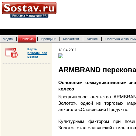
|
|
|
|
|
Медиа
Реклама
Брендинг
Маркетинг
Бизнес
Политика и эконом
Карта
18.04.2011
рекламного
рынка
ARMBRAND перековал
Основным коммуникативным знак
колесо
Брендинговое агентство ARMBRAN
Золото», одной из торговых маро
алкоголя «Славянский Продукт».
Культурным фактором при позиц
Золото» стал славянский стиль в юв