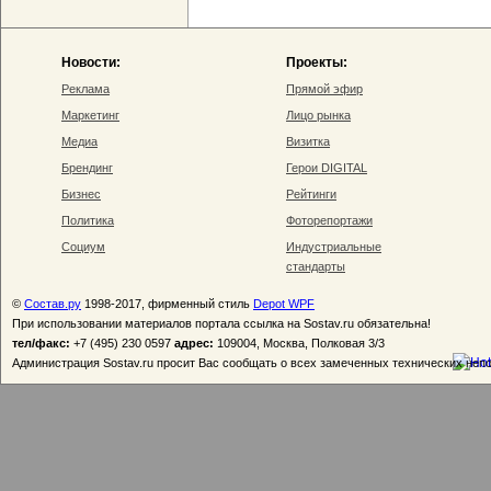
Новости:
Проекты:
Реклама
Прямой эфир
Маркетинг
Лицо рынка
Медиа
Визитка
Брендинг
Герои DIGITAL
Бизнес
Рейтинги
Политика
Фоторепортажи
Социум
Индустриальные
стандарты
©
Состав.ру
1998-2017, фирменный стиль
Depot WPF
При использовании материалов портала ссылка на Sostav.ru обязательна!
тел/факс:
+7 (495) 230 0597
адрес:
109004, Москва, Полковая 3/3
Администрация Sostav.ru просит Вас сообщать о всех замеченных технических неп