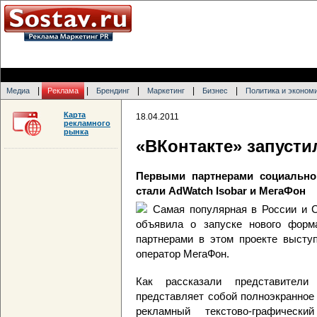
|
|
|
|
|
Медиа
Реклама
Брендинг
Маркетинг
Бизнес
Политика и эконом
Карта
18.04.2011
рекламного
рынка
«ВКонтакте» запусти
Первыми партнерами социально
стали AdWatch Isobar и МегаФон
Самая популярная в России и 
объявила о запуске нового форм
партнерами в этом проекте выступ
оператор МегаФон.
Как рассказали представители
представляет собой полноэкранное 
рекламный текстово-графичес