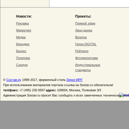
Новости:
Проекты:
Реклама
Прямой эфир
Маркетинг
Лицо рынка
Медиа
Визитка
Брендинг
Герои DIGITAL
Бизнес
Рейтинги
Политика
Фоторепортажи
Социум
Индустриальные
стандарты
©
Состав.ру
1998-2017, фирменный стиль
Depot WPF
При использовании материалов портала ссылка на Sostav.ru обязательна!
тел/факс:
+7 (495) 230 0597
адрес:
109004, Москва, Полковая 3/3
Администрация Sostav.ru просит Вас сообщать о всех замеченных технических неп