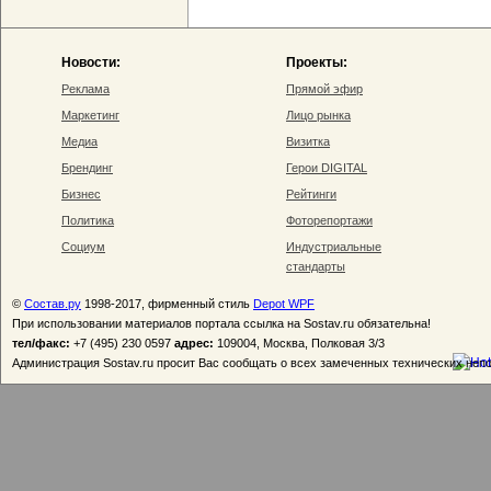
Новости:
Проекты:
Реклама
Прямой эфир
Маркетинг
Лицо рынка
Медиа
Визитка
Брендинг
Герои DIGITAL
Бизнес
Рейтинги
Политика
Фоторепортажи
Социум
Индустриальные
стандарты
©
Состав.ру
1998-2017, фирменный стиль
Depot WPF
При использовании материалов портала ссылка на Sostav.ru обязательна!
тел/факс:
+7 (495) 230 0597
адрес:
109004, Москва, Полковая 3/3
Администрация Sostav.ru просит Вас сообщать о всех замеченных технических неп