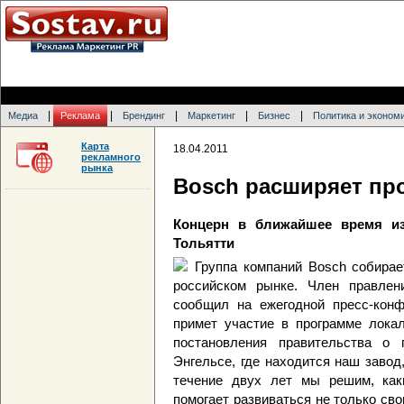
|
|
|
|
|
Медиа
Реклама
Брендинг
Маркетинг
Бизнес
Политика и эконом
Карта
18.04.2011
рекламного
рынка
Bosch расширяет пр
Концерн в ближайшее время из
Тольятти
Группа компаний Bosch собира
российском рынке. Член правле
сообщил на ежегодной пресс-конф
примет участие в программе локал
постановления правительства о 
Энгельсе, где находится наш заво
течение двух лет мы решим, как
помогает развиваться не только св