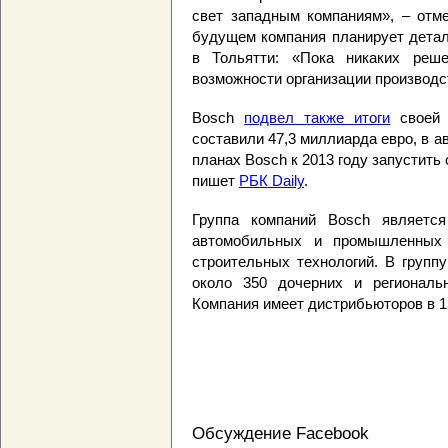
свет западным компаниям», – отм
будущем компания планирует детал
в Тольятти: «Пока никаких реш
возможности организации производс
Bosch
подвел также итоги
своей 
составили 47,3 миллиарда евро, в а
планах Bosch к 2013 году запустить
пишет
РБК Daily
.
Группа компаний Bosch являетс
автомобильных и промышленных т
строительных технологий. В групп
около 350 дочерних и региональ
Компания имеет дистрибьюторов в 1
Обсуждение Facebook