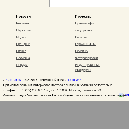
Новости:
Проекты:
Реклама
Прямой эфир
Маркетинг
Лицо рынка
Медиа
Визитка
Брендинг
Герои DIGITAL
Бизнес
Рейтинги
Политика
Фоторепортажи
Социум
Индустриальные
стандарты
©
Состав.ру
1998-2017, фирменный стиль
Depot WPF
При использовании материалов портала ссылка на Sostav.ru обязательна!
тел/факс:
+7 (495) 230 0597
адрес:
109004, Москва, Полковая 3/3
Администрация Sostav.ru просит Вас сообщать о всех замеченных технических неп