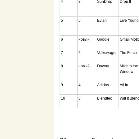
4
3
SunDrop
Drop It
5
5
Evian
Live Young
6
новый
Google
Gmail Moti
7
6
Volkswagen
The Force
8
новый
Downy
Mike in the
Window
9
4
Adidas
All In
10
8
Blendtec
Will It Blen