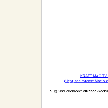
KRAFT M&C TV: S
(Черт, все готовят Mac & c
5. @KirkEckenrode: «#классическ