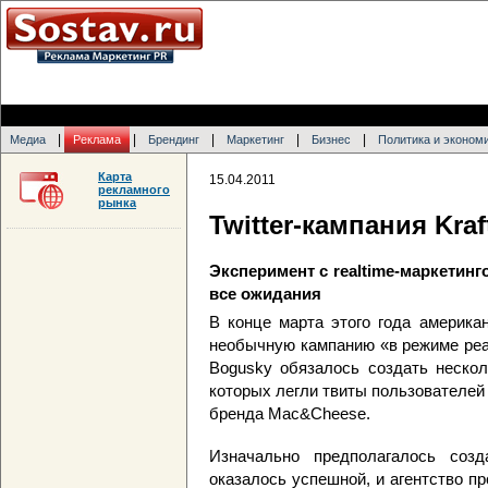
|
|
|
|
|
Медиа
Реклама
Брендинг
Маркетинг
Бизнес
Политика и эконом
Карта
15.04.2011
рекламного
рынка
Twitter-кампания Kra
Эксперимент с realtime-маркетинг
все ожидания
В конце марта этого года американ
необычную кампанию «в режиме реаль
Bogusky обязалось создать нескол
которых легли твиты пользователей
бренда Mac&Cheese.
Изначально предполагалось соз
оказалось успешной, и агентство п