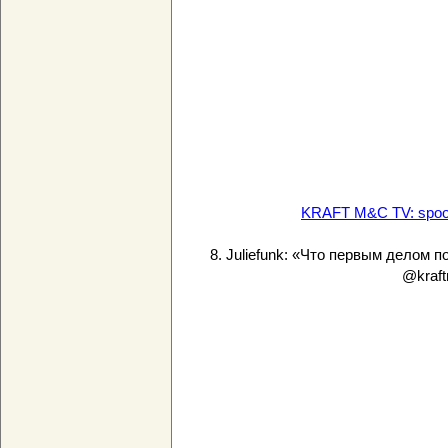
KRAFT M&C TV: spoon a
8. Juliefunk: «Что первым делом п
@kraf