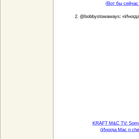
(Вот бы сейчас
2. @bobbystowaways: «Иногда
KRAFT M&C TV: Somed
(Иногда Mac n ch