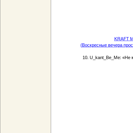
KRAFT M
(Воскресные вечера прос
10. U_kant_Be_Me: «Не м