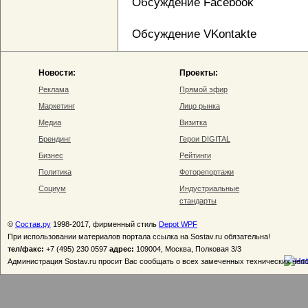
Обсуждение Facebook
Обсуждение VKontakte
Новости:
Проекты:
Реклама
Прямой эфир
Маркетинг
Лицо рынка
Медиа
Визитка
Брендинг
Герои DIGITAL
Бизнес
Рейтинги
Политика
Фоторепортажи
Социум
Индустриальные
стандарты
©
Состав.ру
1998-2017, фирменный стиль
Depot WPF
При использовании материалов портала ссылка на Sostav.ru обязательна!
тел/факс:
+7 (495) 230 0597
адрес:
109004, Москва, Полковая 3/3
Администрация Sostav.ru просит Вас сообщать о всех замеченных технических неп