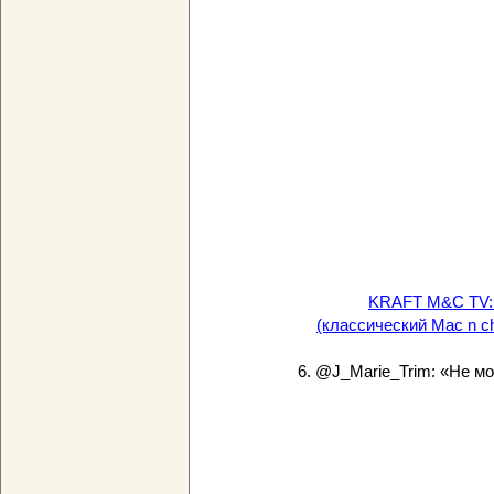
KRAFT M&C TV: 
(классический Mac n c
6. @J_Marie_Trim: «Не мо