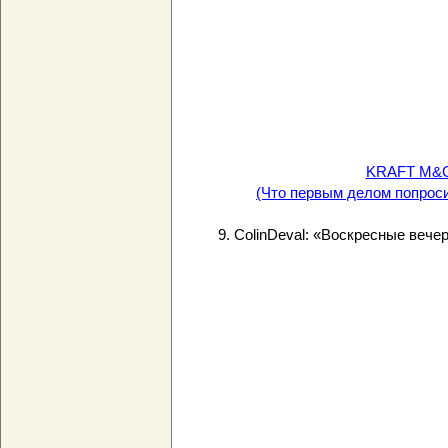
KRAFT M&C T
(Что первым делом попроси
9. ColinDeval: «Воскресные вече