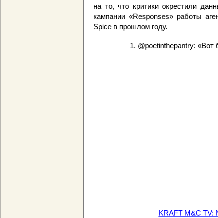
на то, что критики окрестили дан
кампании «Responses» работы аген
Spice в прошлом году.
1. @poetinthepantry: «Вот
KRAFT M&C TV: N