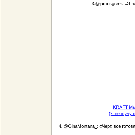
3.@jamesgreer: «Я н
KRAFT M&C
(Я не шучу 
4. @GinaMontana_: «Черт, все готовя