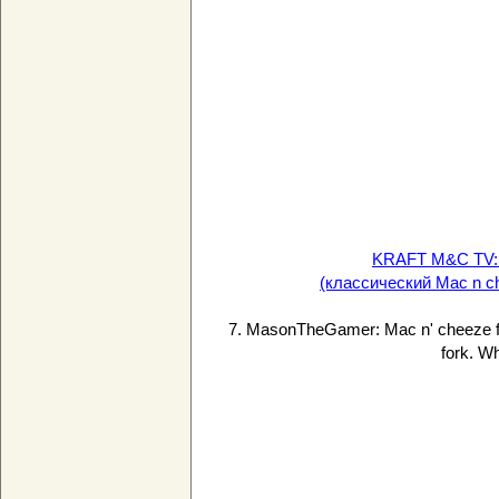
KRAFT M&C TV: 
(классический Mac n c
7. MasonTheGamer: Mac n' cheeze for
fork. Wh