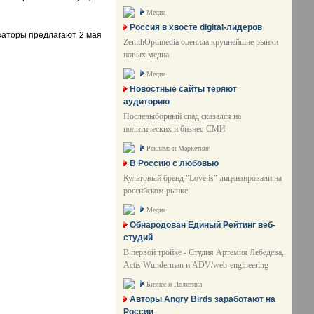
Медиа
Россия в хвосте digital-лидеров
низаторы предлагают 2 мая
ZenithOptimedia оценила крупнейшие рынки
новых медиа
Медиа
Новостные сайты теряют
аудиторию
Послевыборный спад сказался на
политических и бизнес-СМИ
Реклама и Маркетинг
В Россию с любовью
Культовый бренд "Love is" лицензировали на
российском рынке
Медиа
Обнародован Единый Рейтинг веб-
студий
В первой тройке - Студия Артемия Лебедева,
Actis Wunderman и ADV/web-engineering
Бизнес и Политика
Авторы Angry Birds заработают на
России