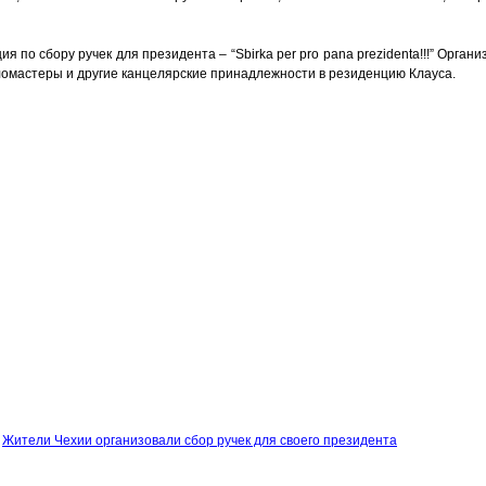
ия по сбору ручек для президента – “Sbirka per pro pana prezidenta!!!” Орга
фломастеры и другие канцелярские принадлежности в резиденцию Клауса.
Жители Чехии организовали сбор ручек для своего президента