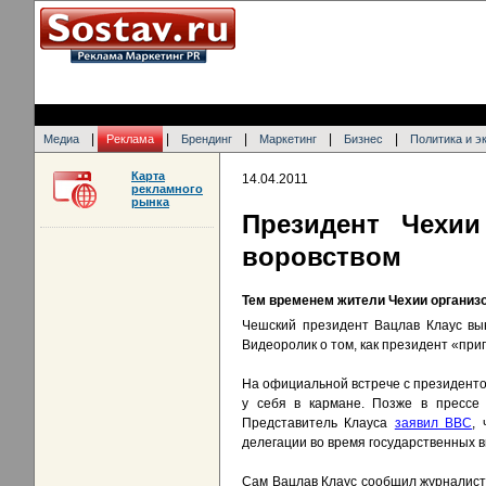
|
|
|
|
|
Медиа
Реклама
Брендинг
Маркетинг
Бизнес
Политика и э
Карта
14.04.2011
рекламного
рынка
Президент Чехии
воровством
Тем временем жители Чехии организо
Чешский президент Вацлав Клаус вын
Видеоролик о том, как президент «пр
На официальной встрече с президенто
у себя в кармане. Позже в прессе
Представитель Клауса
заявил BBC
,
делегации во время государственных в
Сам Вацлав Клаус сообщил журналиста