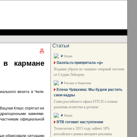
Статьи
Медиа
 в кармане
Gazeta.ru припрятала «g»
Издание убрало из «шапки» спорный логотип
от Студии Лебедева
Реклама и Маркетинг
Елена Чувахина: Мы будем растить
ального визита в Чили.
свои кадры
Глава российского офиса FITCH о планах
развития агентства в регионе
 Вацлав Клаус спрятал ее
удрагоценными камнями.
Медиа
 участникам официальной
RTB готовит наступление
Технология к 2015 году займет 18%
российского рынка интернет-рекламы
рые обрисовали ситуацию