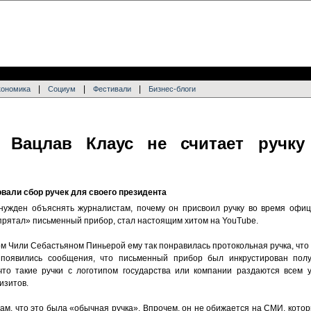
|
|
|
кономика
Социум
Фестивали
Бизнес-блоги
 Вацлав Клаус не считает ручку
вали сбор ручек для своего президента
ужден объяснять журналистам, почему он присвоил ручку во время офици
ипрятал» письменный прибор, стал настоящим хитом на YouTube.
м Чили Себастьяном Пиньерой ему так понравилась протокольная ручка, что
 появились сообщения, что письменный прибор был инкрустирован пол
 что такие ручки с логотипом государства или компании раздаются всем
изитов.
м, что это была «обычная ручка». Впрочем, он не обижается на СМИ, кото