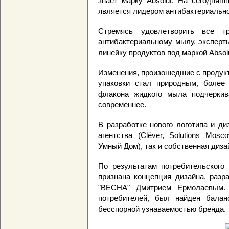
знает марку Absolut. На сегодняш
является лидером антибактериально
Стремясь удовлетворить все тр
антибактериальному мылу, эксперт
линейку продуктов под маркой Absolu
Изменения, произошедшие с продукт
упаковки стал природным, боле
флакона жидкого мыла подчеркива
современнее.
В разработке нового логотипа и д
агентства (Clёver, Solutions Mosco
Умный Дом), так и собственная диза
По результатам потребительского
признана концепция дизайна, раз
"ВЕСНА" Дмитрием Ермолаевым.
потребителей, был найден бала
бесспорной узнаваемостью бренда.