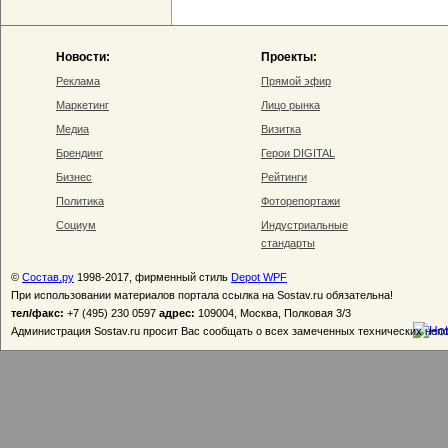
Новости:
Проекты:
Реклама
Прямой эфир
Маркетинг
Лицо рынка
Медиа
Визитка
Брендинг
Герои DIGITAL
Бизнес
Рейтинги
Политика
Фоторепортажи
Социум
Индустриальные
стандарты
©
Состав.ру
1998-2017, фирменный стиль
Depot WPF
При использовании материалов портала ссылка на Sostav.ru обязательна!
тел/факс:
+7 (495) 230 0597
адрес:
109004, Москва, Полковая 3/3
Администрация Sostav.ru просит Вас сообщать о всех замеченных технических неп