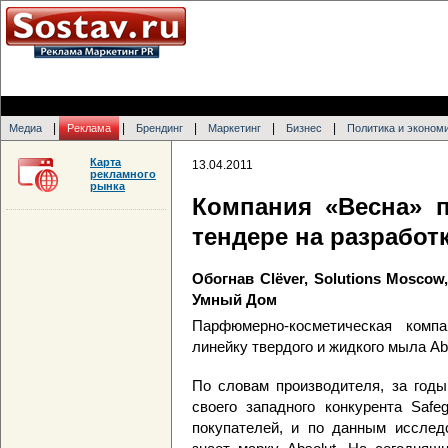
|
|
|
|
|
Медиа
Реклама
Брендинг
Маркетинг
Бизнес
Политика и эконом
Карта
13.04.2011
рекламного
рынка
Компания «Весна» 
тендере на разработ
Обогнав Clёver, Solutions Moscow,
Умный Дом
Парфюмерно-косметическая компа
линейку твердого и жидкого мыла Abs
По словам производителя, за годы
своего западного конкурента Safe
покупателей, и по данным исслед