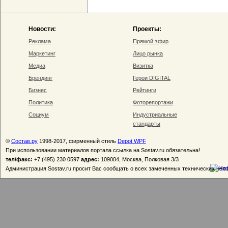
Новости:
Проекты:
Реклама
Прямой эфир
Маркетинг
Лицо рынка
Медиа
Визитка
Брендинг
Герои DIGITAL
Бизнес
Рейтинги
Политика
Фоторепортажи
Социум
Индустриальные
стандарты
©
Состав.ру
1998-2017, фирменный стиль
Depot WPF
При использовании материалов портала ссылка на Sostav.ru обязательна!
тел/факс:
+7 (495) 230 0597
адрес:
109004, Москва, Полковая 3/3
Администрация Sostav.ru просит Вас сообщать о всех замеченных технических неп