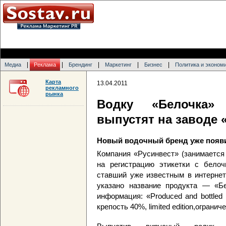
|
|
|
|
|
Медиа
Реклама
Брендинг
Маркетинг
Бизнес
Политика и эконом
Карта
13.04.2011
рекламного
рынка
Водку «Белочка» 
выпустят на заводе 
Новый водочный бренд уже появи
Компания «Русинвест» (занимается
на регистрацию этикетки с белоч
ставший уже известным в интернет
указано название продукта — «Б
информация: «Produced and bottled
крепость 40%, limited edition,ограни