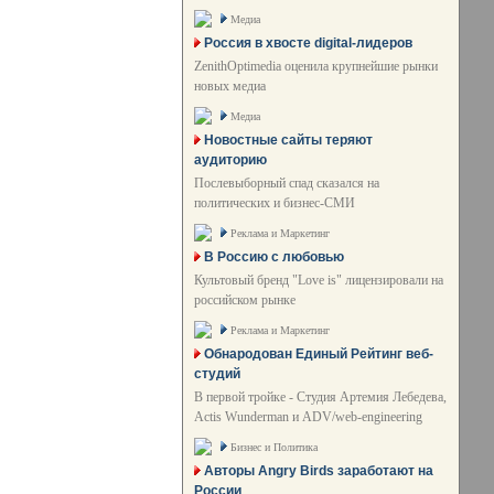
Медиа
Россия в хвосте digital-лидеров
ZenithOptimedia оценила крупнейшие рынки
новых медиа
Медиа
Новостные сайты теряют
аудиторию
Послевыборный спад сказался на
политических и бизнес-СМИ
Реклама и Маркетинг
В Россию с любовью
Культовый бренд "Love is" лицензировали на
российском рынке
Реклама и Маркетинг
Обнародован Единый Рейтинг веб-
студий
В первой тройке - Студия Артемия Лебедева,
Actis Wunderman и ADV/web-engineering
Бизнес и Политика
Авторы Angry Birds заработают на
России