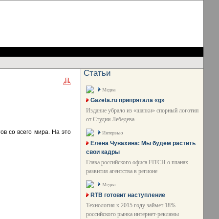
Статьи
Медиа
Gazeta.ru припрятала «g»
Издание убрало из «шапки» спорный логотип
от Студии Лебедева
в со всего мира. На это
Интервью
Елена Чувахина: Мы будем растить
свои кадры
Глава российского офиса FITCH о планах
развития агентства в регионе
Медиа
RTB готовит наступление
Технология к 2015 году займет 18%
российского рынка интернет-рекламы