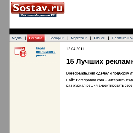
|
|
|
|
|
Медиа
Реклама
Брендинг
Маркетинг
Бизнес
Политика и э
Карта
12.04.2011
рекламного
рынка
15 Лучших реклам
Boredpanda.com сделали подборку л
Сайт Boredpanda.com - интернет- изд
раз журнал решил акцентировать свое