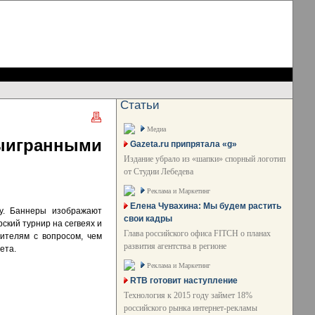
Статьи
Медиа
ыигранными
Gazeta.ru припрятала «g»
Издание убрало из «шапки» спорный логотип
от Студии Лебедева
Реклама и Маркетинг
Елена Чувахина: Мы будем растить
ry. Баннеры изображают
свои кадры
ский турнир на сегвеях и
Глава российского офиса FITCH о планах
ителям с вопросом, чем
развития агентства в регионе
ета.
Реклама и Маркетинг
RTB готовит наступление
Технология к 2015 году займет 18%
российского рынка интернет-рекламы