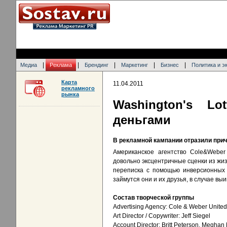
|
|
|
|
|
Медиа
Реклама
Брендинг
Маркетинг
Бизнес
Политика и э
Карта
11.04.2011
рекламного
рынка
Washington's Lo
деньгами
В рекламной кампании отразили при
Американское агентство Cole&Weber
довольно эксцентричные сценки из жиз
переписка с помощью инверсионных 
займутся они и их друзья, в случае вы
Состав творческой группы
Advertising Agency: Cole & Weber United
Art Director / Copywriter: Jeff Siegel
Account Director: Britt Peterson, Megha