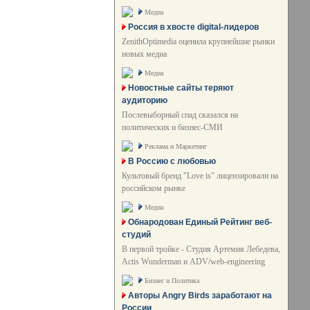
Медиа
Россия в хвосте digital-лидеров
ZenithOptimedia оценила крупнейшие рынки
новых медиа
Медиа
Новостные сайты теряют
аудиторию
Послевыборный спад сказался на
политических и бизнес-СМИ
Реклама и Маркетинг
В Россию с любовью
Культовый бренд "Love is" лицензировали на
российском рынке
Медиа
Обнародован Единый Рейтинг веб-
студий
В первой тройке - Студия Артемия Лебедева,
Actis Wunderman и ADV/web-engineering
Бизнес и Политика
Авторы Angry Birds заработают на
России