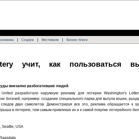
|
|
|
кономика
Социум
Фестивали
Бизнес-блоги
ttery учит, как пользоваться в
чуды внезапно разбогатевших людей
 United разработало наружную рекламу для лотереи Washington's Lotte
ни богачей, например: создание специального парка для выгула кошек, рыцар
следов двух самолетов. Демонстрируя все это, реклама обращается к зр
игрыша в лотерею, тем самым привлекая их и к самой покупке лотерейного бил
, Seattle, USA
n Ragsdale