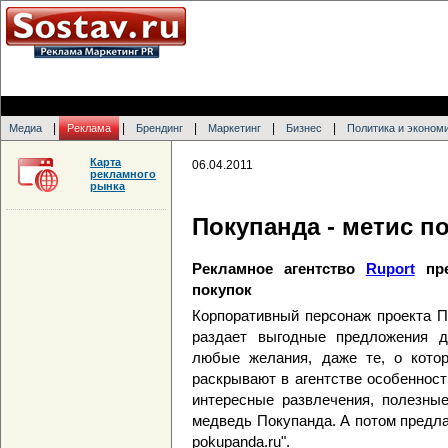
|
|
|
|
|
Медиа
Реклама
Брендинг
Маркетинг
Бизнес
Политика и эконом
Карта
06.04.2011
рекламного
рынка
Покупанда - метис п
Рекламное агентство
Ruport
пре
покупок
Корпоративный персонаж проекта П
раздает выгодные предложения д
любые желания, даже те, о котор
раскрывают в агентстве особенност
интересные развлечения, полезные
медведь Покупанда. А потом предла
pokupanda.ru".