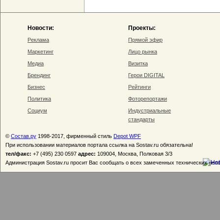
Новости:
Проекты:
Реклама
Прямой эфир
Маркетинг
Лицо рынка
Медиа
Визитка
Брендинг
Герои DIGITAL
Бизнес
Рейтинги
Политика
Фоторепортажи
Социум
Индустриальные
стандарты
©
Состав.ру
1998-2017, фирменный стиль
Depot WPF
При использовании материалов портала ссылка на Sostav.ru обязательна!
тел/факс:
+7 (495) 230 0597
адрес:
109004, Москва, Полковая 3/3
Администрация Sostav.ru просит Вас сообщать о всех замеченных технических неп