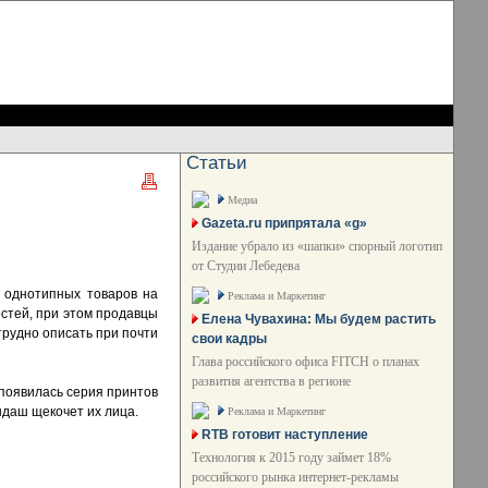
Статьи
Медиа
Gazeta.ru припрятала «g»
Издание убрало из «шапки» спорный логотип
от Студии Лебедева
х однотипных товаров на
Реклама и Маркетинг
стей, при этом продавцы
Елена Чувахина: Мы будем растить
 трудно описать при почти
свои кадры
Глава российского офиса FITCH о планах
развития агентства в регионе
 появилась серия принтов
ндаш щекочет их лица.
Реклама и Маркетинг
RTB готовит наступление
Технология к 2015 году займет 18%
российского рынка интернет-рекламы