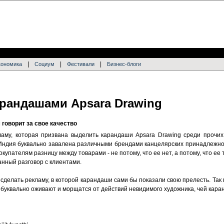
|
|
|
кономика
Социум
Фестивали
Бизнес-блоги
рандашами Apsara Drawing
 говорит за свое качество
ламу, которая призвана выделить карандаши Apsara Drawing среди прочи
Индия буквально завалена различными брендами канцелярских принадлежно
купателям разницу между товарами - не потому, что ее нет, а потому, что ее
анный разговор с клиентами.
сделать рекламу, в которой карандаши сами бы показали свою прелесть. Так
буквально оживают и морщатся от действий невидимого художника, чей кара