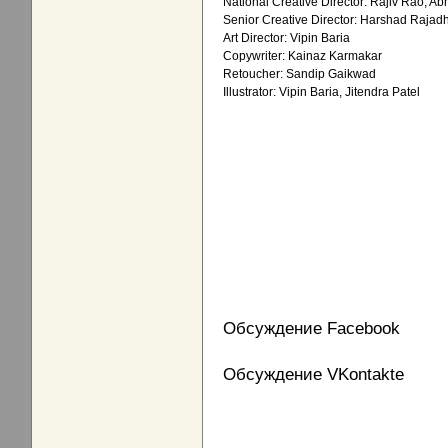
National Creative Director: Rajiv Rao, Abhi
Senior Creative Director: Harshad Raja
Art Director: Vipin Baria
Copywriter: Kainaz Karmakar
Retoucher: Sandip Gaikwad
Illustrator: Vipin Baria, Jitendra Patel
Обсуждение Facebook
Обсуждение VKontakte