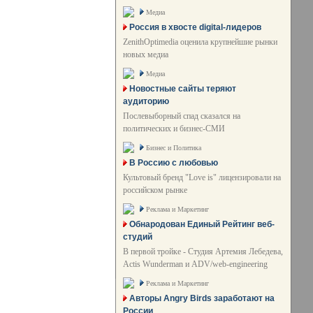
Медиа
Россия в хвосте digital-лидеров
ZenithOptimedia оценила крупнейшие рынки
новых медиа
Медиа
Новостные сайты теряют
аудиторию
Послевыборный спад сказался на
политических и бизнес-СМИ
Бизнес и Политика
В Россию с любовью
Культовый бренд "Love is" лицензировали на
российском рынке
Реклама и Маркетинг
Обнародован Единый Рейтинг веб-
студий
В первой тройке - Студия Артемия Лебедева,
Actis Wunderman и ADV/web-engineering
Реклама и Маркетинг
Авторы Angry Birds заработают на
России