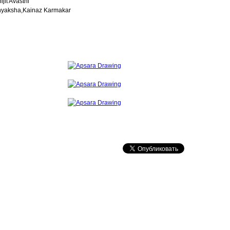
jit Avasthi
dhyaksha,Kainaz Karmakar