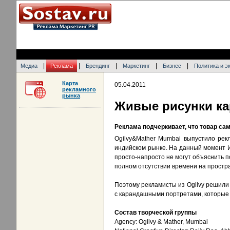
|
|
|
|
|
Медиа
Реклама
Брендинг
Маркетинг
Бизнес
Политика и э
Карта
05.04.2011
рекламного
рынка
Живые рисунки ка
Реклама подчеркивает, что товар сам
Ogilvy&Mather Mumbai выпустило рек
индийском рынке. На данный момент 
просто-напросто не могут объяснить по
полном отсутствии времени на простр
Поэтому рекламисты из Ogilvy решили 
с карандашными портретами, которые 
Состав творческой группы
Agency: Ogilvy & Mather, Mumbai