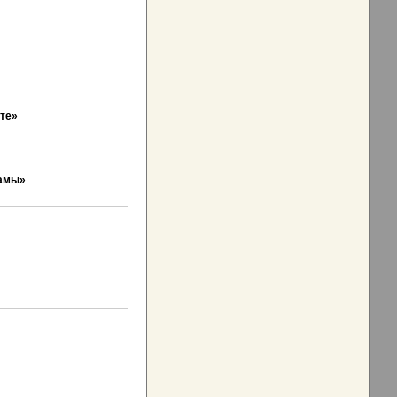
те
»
ламы
»