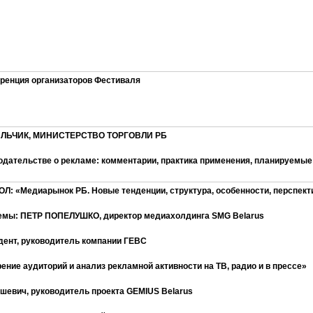
ренция организаторов Фестиваля
ЛЬЧИК,
М
ИНИСТЕРСТВО ТОРГОВЛИ РБ
одательств
е
о рекламе: комментарии
,
практика применения
, планируемые
ОЛ:
«
Медиарынок РБ. Новые тенденции, структура, особенности, перспек
емы:
П
ЕТР ПОПЕЛУШКО
, директор медиахолдинга SMG Belarus
дент, руководитель компании ГЕВС
ение аудиторий и
анализ рекламной активности на ТВ, радио и в прессе
»
шевич, руководитель проекта GEMIUS Belarus