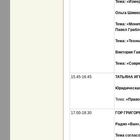
Тема:
«И
змер
Ольга Шимко
Тема:
«М
они
Павел Грабле
Тема:
«Т
ехно
Виктория Гав
Тема:
«С
овр
15.45-16.45
ТАТЬЯНА ИГ
Юридическа
Тема:
«Право
17.00-18.30
ГО
Р
ГРИГОР
Радио «Ван
Тема соглас