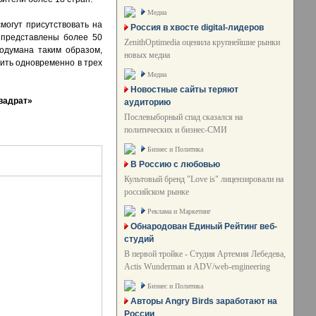
Медиа
могут присутствовать на
Россия в хвосте digital-лидеров
 представлены более 50
ZenithOptimedia оценила крупнейшие рынки
одумана таким образом,
новых медиа
ить одновременно в трех
Медиа
Новостные сайты теряют
вадрат»
аудиторию
Послевыборный спад сказался на
политических и бизнес-СМИ
Бизнес и Политика
В Россию с любовью
Культовый бренд "Love is" лицензировали на
российском рынке
Реклама и Маркетинг
Обнародован Единый Рейтинг веб-
студий
В первой тройке - Студия Артемия Лебедева,
Actis Wunderman и ADV/web-engineering
Бизнес и Политика
Авторы Angry Birds заработают на
России