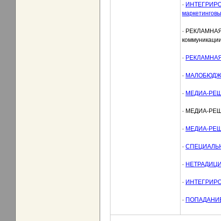
·
ИНТЕГРИРОВ
маркетинговых
· РЕКЛАМНАЯ 
коммуникации 
·
РЕКЛАМНАЯ
·
МАЛОБЮДЖ
·
МЕДИА-РЕШ
· МЕДИА-РЕ
·
МЕДИА-РЕШ
·
СПЕЦИАЛЬН
·
НЕТРАДИЦИ
·
ИНТЕГРИР
·
ПОПАДАНИЕ