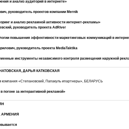
ения и
анализ аудиторий в интернете
»
вич, руководитель проектов компании Mernik
торинг
и анализ рекламной активности интернет-рекламы
»
вский, руководитель проекта AdRiver
логии повышения
эффективности маркетинговых коммуникаций в интерне
рилович, руководитель проекта MediaTaktika
еменные
инструменты независимого контроля размещения наружной рек
НАТОВСКАЯ, ДАРЬЯ КАТКОВСКАЯ
я
компания «Степановский, Папакуль ипартнеры», БЕЛАРУСЬ
 в погоне за интерактивной рекламой»
ЯН
», АРМЕНИЯ
овывается