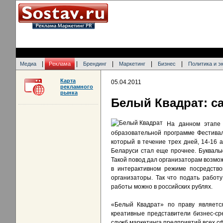
|
|
|
|
|
Медиа
Реклама
Брендинг
Маркетинг
Бизнес
Политика и э
Карта
05.04.2011
рекламного
рынка
Белый Квадрат: с
На данном этапе 
образовательной программе Фестивал
который в течение трех дней, 14-16 
Беларуси стал еще прочнее. Букваль
Такой повод дал организаторам возмож
в интерактивном режиме посредство
организаторы. Так что подать работ
работы можно в российских рублях.
«Белый Квадрат» по праву являетс
креативные представители бизнес-сре
служб маркетинга предприятий всех сф