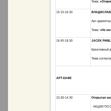
Тема:
«Откро
15.15-16.30
ВЛАДИСЛАВ
Арт-директо
Тема:
«Не но
16.45-18.30
JACEK PAW
Креативный 
Тема согласо
АРТ-КАФЕ
10.30-14.30
Открытая за
· АКЦИИ ПО