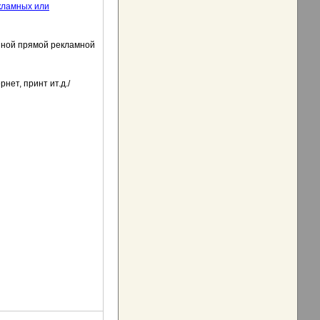
ламных или
нной прямой рекламной
рнет, принт ит.д./