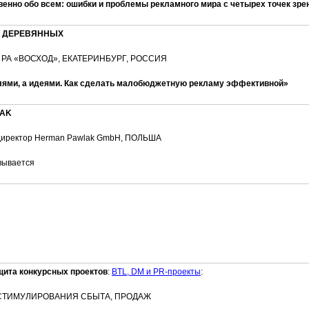
венно обо всем: ошибки и проблемы рекламного мира с четырех точек зре
 ДЕРЕВЯННЫХ
р РА «ВОСХОД», ЕКАТЕРИНБУРГ, РОССИЯ
лями, а идеями
. Как сделать малобюджетную рекламу эффективной»
LAK
директор Herman Pawlak GmbH, ПОЛЬША
вывается
щита конкурсных проектов
:
BTL, DM и PR-проекты
:
 СТИМУЛИРОВАНИЯ СБЫТА, ПРОДАЖ