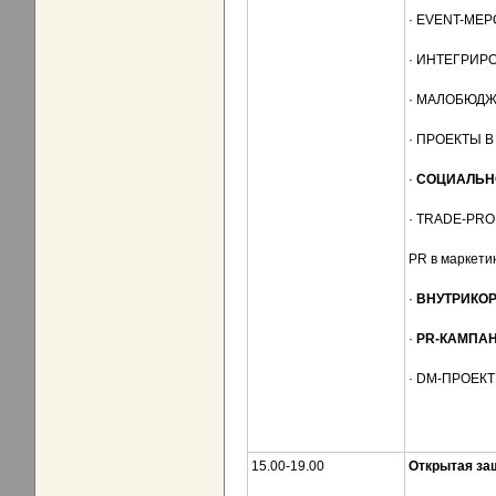
· EVENT-МЕ
· ИНТЕГРИР
· МАЛОБЮД
· ПРОЕКТЫ В
·
СОЦИАЛЬН
· TRADE-PR
PR в маркети
·
ВНУТРИКО
·
PR-КАМПА
· DM-ПРОЕК
15.00-19.00
Открытая за