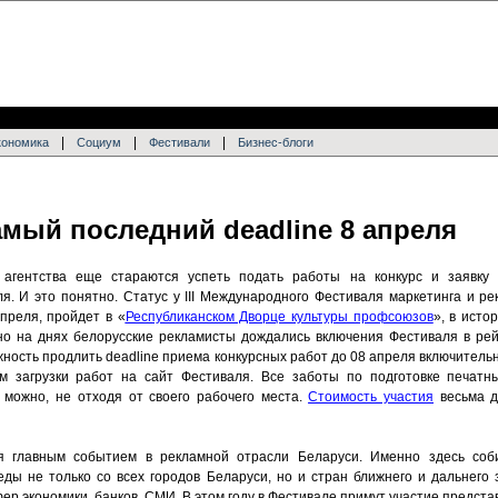
|
|
|
кономика
Социум
Фестивали
Бизнес-блоги
амый последний deadline 8 апреля
агентства еще стараются успеть подать работы на конкурс и заявку 
я. И это понятно. Статус у III Международного Фестиваля маркетинга и р
апреля, пройдет в «
Республиканском Дворце культуры профсоюзов
», в исто
но на днях белорусские рекламисты дождались включения Фестиваля в ре
ность продлить deadline приема конкурсных работ до 08 апреля включительн
м загрузки работ на сайт Фестиваля. Все заботы по подготовке печатн
у можно, не отходя от своего рабочего места.
Стоимость участия
весьма д
я главным событием в рекламной отрасли Беларуси. Именно здесь соб
ды не только со всех городов Беларуси, но и стран ближнего и дальнего 
ер экономики, банков, СМИ. В этом году в Фестивале примут участие предста