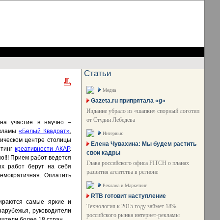
Статьи
Медиа
Gazeta.ru припрятала «g»
Издание убрало из «шапки» спорный логотип
от Студии Лебедева
на участие в научно –
екламы
«Белый Квадрат»
,
Интервью
рическом центре столицы
Елена Чувахина: Мы будем растить
йтинг
креативности АКАР
.
свои кадры
о!!! Прием работ ведется
Глава российского офиса FITCH о планах
ых работ берут на себя
развития агентства в регионе
емократичная. Оплатить
Реклама и Маркетинг
RTB готовит наступление
ираются самые яркие и
Технология к 2015 году займет 18%
зарубежья, руководители
российского рынка интернет-рекламы
вители более 18 стран.