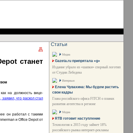
Статьи
Медиа
epot станет
Gazeta.ru припрятала «g»
Издание убрало из «шапки» спорный логотип
от Студии Лебедева
Интервью
твом
Елена Чувахина: Мы будем растить
свои кадры
 как на должность вице-
, заявил, что раскол стал
Глава российского офиса FITCH о планах
развития агентства в регионе
Медиа
нее он работал с такими
RTB готовит наступление
mmerman и Office Depot от
Технология к 2015 году займет 18%
российского рынка интернет-рекламы