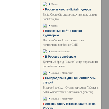
Медиа
Россия в хвосте digital-лидеров
ZenithOptimedia оценила крупнейшие рынки
новых медиа
Медиа
Новостные сайты теряют
аудиторию
Послевыборный спад сказался на
политических и бизнес-СМИ
Бизнес и Политика
В Россию с любовью
Культовый бренд "Love is" лицензировали на
российском рынке
Реклама и Маркетинг
Обнародован Единый Рейтинг веб-
студий
В первой тройке - Студия Артемия Лебедева,
Actis Wunderman и ADV/web-engineering
Реклама и Маркетинг
Авторы Angry Birds заработают на
России