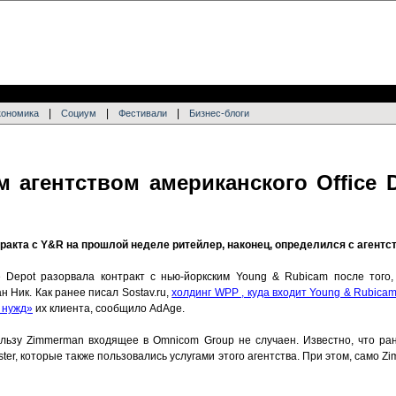
|
|
|
кономика
Социум
Фестивали
Бизнес-блоги
агентством американского Office D
ракта с Y&R на прошлой неделе ритейлер, наконец, определился с агентс
e Depot разорвала контракт с нью-йоркским Young & Rubicam после того,
 Ник. Как ранее писал Sostav.ru,
холдинг WPP , куда входит Young & Rubicam
 нужд»
их клиента, сообщило AdAge.
ользу Zimmerman входящее в Omnicom Group не случаен. Известно, что ра
ster, которые также пользовались услугами этого агентства. При этом, само Zi