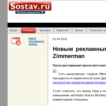
|
|
|
|
|
Медиа
Реклама
Брендинг
Маркетинг
Бизнес
Политика и э
Карта
01.04.2011
рекламного
рынка
Новым рекламным 
Zimmerman
После расторжения трехлетнего конт
Сеть канцелярских товаров Offic
президента по маркетингу вступил Диан
результатом «развития маркетинговых
Стоит отметить, что выбор Ника в п
компаниями, как Radio Shack и Blockbu
комментариев отказались.