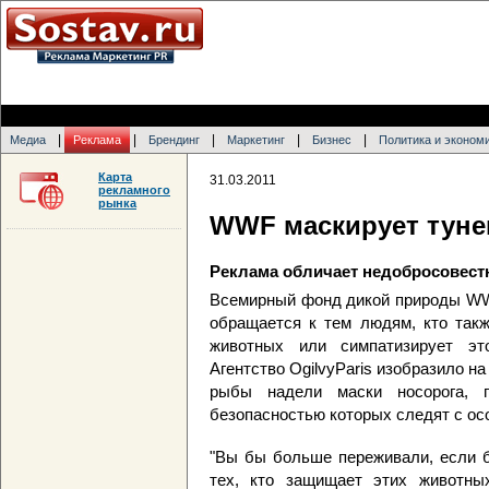
|
|
|
|
|
Медиа
Реклама
Брендинг
Маркетинг
Бизнес
Политика и эконом
Карта
31.03.2011
рекламного
рынка
WWF маскирует туне
Реклама обличает недобросовес
Всемирный фонд дикой природы WW
обращается к тем людям, кто такж
животных или симпатизирует это
Агентство OgilvyParis изобразило на
рыбы надели маски носорога, 
безопасностью которых следят с ос
"Вы бы больше переживали, если б
тех, кто защищает этих животны