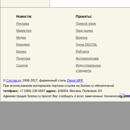
Новости:
Проекты:
Реклама
Прямой эфир
Маркетинг
Лицо рынка
Медиа
Визитка
Брендинг
Герои DIGITAL
Бизнес
Рейтинги
Политика
Фоторепортажи
Социум
Индустриальные
стандарты
©
Состав.ру
1998-2017, фирменный стиль
Depot WPF
При использовании материалов портала ссылка на Sostav.ru обязательна!
тел/факс:
+7 (495) 230 0597
адрес:
109004, Москва, Полковая 3/3
Администрация Sostav.ru просит Вас сообщать о всех замеченных технических неп