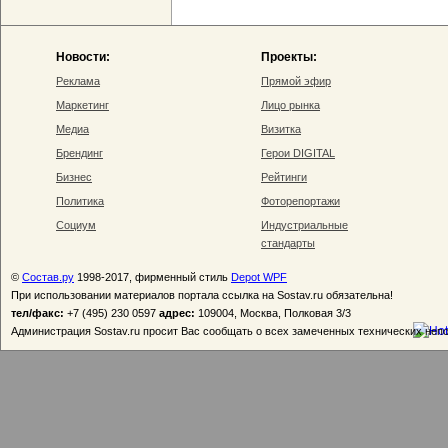
Новости:
Проекты:
Реклама
Прямой эфир
Маркетинг
Лицо рынка
Медиа
Визитка
Брендинг
Герои DIGITAL
Бизнес
Рейтинги
Политика
Фоторепортажи
Социум
Индустриальные
стандарты
©
Состав.ру
1998-2017, фирменный стиль
Depot WPF
При использовании материалов портала ссылка на Sostav.ru обязательна!
тел/факс:
+7 (495) 230 0597
адрес:
109004, Москва, Полковая 3/3
Администрация Sostav.ru просит Вас сообщать о всех замеченных технических неп