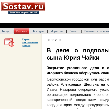
|
|
|
|
|
Медиа
Реклама
Брендинг
Маркетинг
Бизнес
Политика и эконом
Карта
30.03.2011
рекламного
рынка
В деле о подполь
сына Юрия Чайки
Закрытие уголовного дела в о
игорного бизнеса обернулось ска
Серпуховской городской суд рассм
района Александра Шестуна на о
Ивана Назарова очередного уголо
организации подпольного игорног
засекреченный следствием свид
координатором между прокурорски