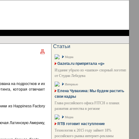
Статьи
Медиа
Gazeta.ru припрятала «g»
Издание убрало из «шапки» спорный логотип
от Студии Лебедева
ована на подростков и их
Интервью
тинга, которая отвечает
Елена Чувахина: Мы будем растить
свои кадры
Глава российского офиса FITCH о планах
ики из Happiness Factory
развития агентства в регионе
Медиа
лючая Латинскую Америку,
RTB готовит наступление
Технология к 2015 году займет 18%
российского рынка интернет-рекламы