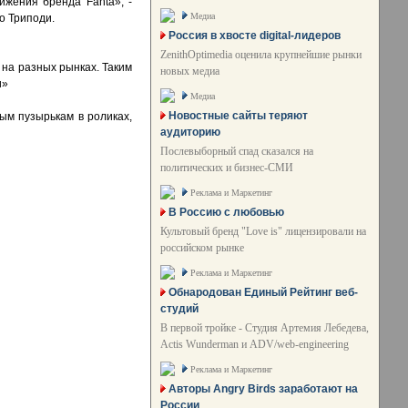
жения бренда Fanta», -
Медиа
о Триподи.
Россия в хвосте digital-лидеров
ZenithOptimedia оценила крупнейшие рынки
на разных рынках. Таким
новых медиа
и»
Медиа
Новостные сайты теряют
ым пузырькам в роликах,
аудиторию
Послевыборный спад сказался на
политических и бизнес-СМИ
Реклама и Маркетинг
В Россию с любовью
Культовый бренд "Love is" лицензировали на
российском рынке
Реклама и Маркетинг
Обнародован Единый Рейтинг веб-
студий
В первой тройке - Студия Артемия Лебедева,
Actis Wunderman и ADV/web-engineering
Реклама и Маркетинг
Авторы Angry Birds заработают на
России