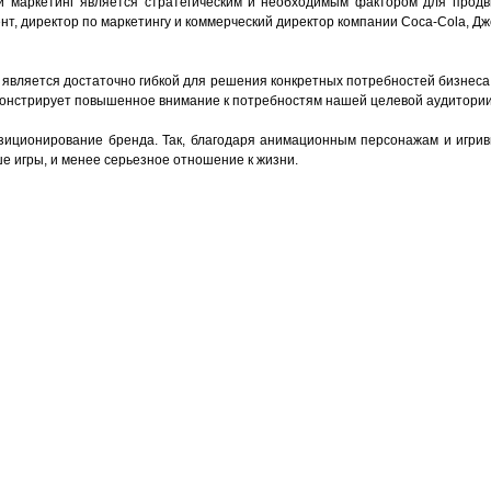
 маркетинг является стратегическим и необходимым фактором для продви
т, директор по маркетингу и коммерческий директор компании Coca-Cola, Дж
является достаточно гибкой для решения конкретных потребностей бизнеса 
емонстрирует повышенное внимание к потребностям нашей целевой аудитори
зиционирование бренда. Так, благодаря анимационным персонажам и игрив
е игры, и менее серьезное отношение к жизни.