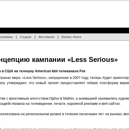
|
|
|
кономика
Социум
Фестивали
Бизнес-блоги
нцепцию кампании «Less Serious»
 в США на телешоу American Idol телеканала Fox
транах мира. «Less Serious», запущенная в 2007 году, теперь будет ориентир
ny утверждают, что новый проект предоставляет гибкую платформу марке
ве с креативным агентством Ogilvy & Mather, а анимацией занимались художн
 задействована на телевидении, печати, наружной рекламе и веб-сайтах.
еализована на региональном уровне в течение нескольких лет на рынках, вк