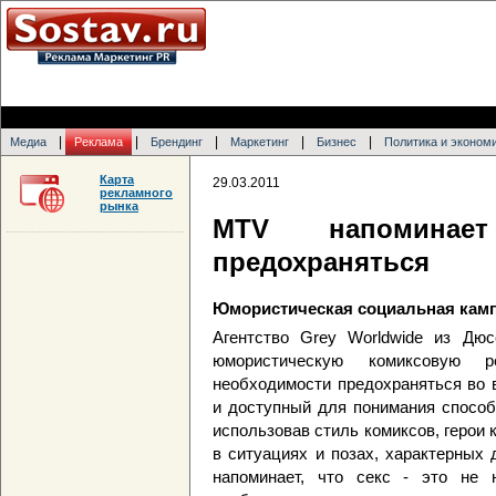
|
|
|
|
|
Медиа
Реклама
Брендинг
Маркетинг
Бизнес
Политика и эконом
Карта
29.03.2011
рекламного
рынка
MTV напоминае
предохраняться
Юмористическая социальная камп
Агентство Grey Worldwide из Дю
юмористическую комиксовую 
необходимости предохраняться во 
и доступный для понимания способ
использовав стиль комиксов, герои
в ситуациях и позах, характерных 
напоминает, что секс - это не 