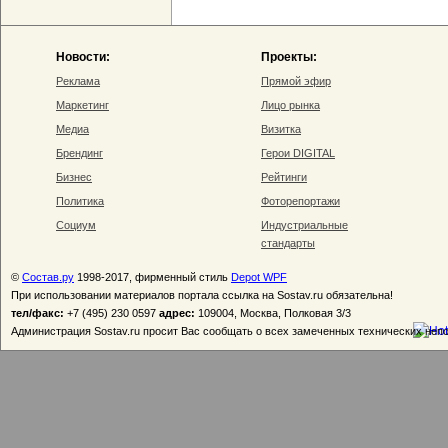
Новости:
Проекты:
Реклама
Прямой эфир
Маркетинг
Лицо рынка
Медиа
Визитка
Брендинг
Герои DIGITAL
Бизнес
Рейтинги
Политика
Фоторепортажи
Социум
Индустриальные
стандарты
©
Состав.ру
1998-2017, фирменный стиль
Depot WPF
При использовании материалов портала ссылка на Sostav.ru обязательна!
тел/факс:
+7 (495) 230 0597
адрес:
109004, Москва, Полковая 3/3
Администрация Sostav.ru просит Вас сообщать о всех замеченных технических неп