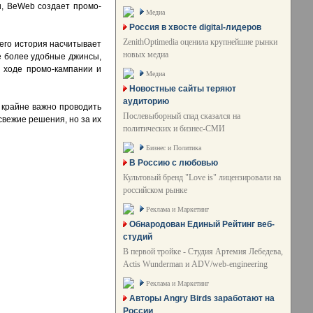
и, BeWeb создает промо-
Медиа
Россия в хвосте digital-лидеров
ZenithOptimedia оценила крупнейшие рынки
 его история насчитывает
новых медиа
ще более удобные джинсы,
 ходе промо-кампании и
Медиа
Новостные сайты теряют
аудиторию
 крайне важно проводить
Послевыборный спад сказался на
вежие решения, но за их
политических и бизнес-СМИ
Бизнес и Политика
В Россию с любовью
Культовый бренд "Love is" лицензировали на
российском рынке
Реклама и Маркетинг
Обнародован Единый Рейтинг веб-
студий
В первой тройке - Студия Артемия Лебедева,
Actis Wunderman и ADV/web-engineering
Реклама и Маркетинг
Авторы Angry Birds заработают на
России