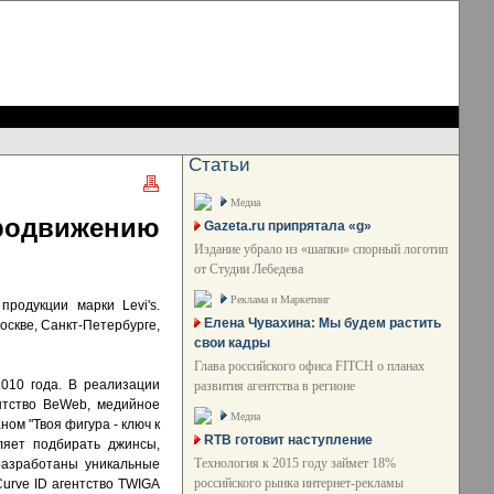
Статьи
Медиа
родвижению
Gazeta.ru припрятала «g»
Издание убрало из «шапки» спорный логотип
от Студии Лебедева
Реклама и Маркетинг
родукции марки Levi's.
Елена Чувахина: Мы будем растить
оскве, Санкт-Петербурге,
свои кадры
Глава российского офиса FITCH о планах
010 года. В реализации
развития агентства в регионе
ентство BeWeb, медийное
Медиа
ом "Твоя фигура - ключ к
RTB готовит наступление
ляет подбирать джинсы,
Технология к 2015 году займет 18%
разработаны уникальные
российского рынка интернет-рекламы
urve ID агентство TWIGA