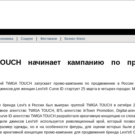
|
|
|
кономика
Социум
Фестивали
Бизнес-блоги
OUCH начинает кампанию по п
ий TWIGA TOUCH запускает промо-кампанию по продвижению в России п
инсов для женщин Levi's® Curve ID стартует 25 марта в четырех городах: М
е бренда Levi's в России был выигран группой TWIGA TOUCH в октябре 2
вное агентство TWIGA TOUCH, BTL-агентство InTown Promotion, Digital-аг
 Curve ID агентство TWIGA TOUCH разработало креативную концепцию со слоган
ели джинсов Levi's® используется революционный крой, который позво
 размер одежды, но и на особенности фигуры, для оценки которых были 
ме креативной концепции промо-кампании для продвижения бренда Levi's® C