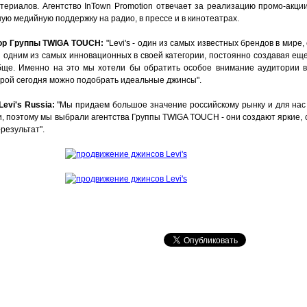
ериалов. Агентство InTown Promotion отвечает за реализацию промо-акци
ную медийную поддержку на радио, в прессе и в кинотеатрах.
тор Группы TWIGA TOUCH:
"Levi's - один из самых известных брендов в мире,
 и одним из самых инновационных в своей категории, постоянно создавая е
бще. Именно на это мы хотели бы обратить особое внимание аудитории в
торой сегодня можно подобрать идеальные джинсы".
evi's Russia:
"Мы придаем большое значение российскому рынку и для нас
 поэтому мы выбрали агентства Группы TWIGA TOUCH - они создают яркие, с
результат".