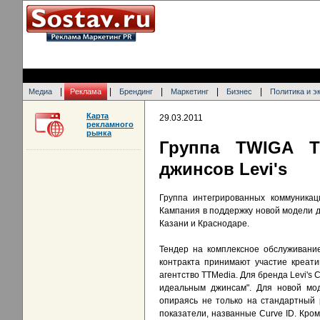
|
|
|
|
|
Медиа
Реклама
Брендинг
Маркетинг
Бизнес
Политика и э
Карта
29.03.2011
рекламного
рынка
Группа TWIGA T
джинсов Levi's
Группа интегрированных коммуникац
Кампания в поддержку новой модели дж
Казани и Краснодаре.
Тендер на комплексное обслуживани
контракта принимают участие креати
агентство TTMedia. Для бренда Levi's
идеальным джинсам". Для новой мод
опираясь не только на стандартный
показатели, названные Curve ID. Кро