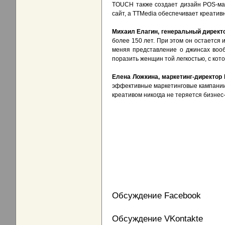
TOUCH также создает дизайн POS-мат
сайт, а TTMedia обеспечивает креатив
Михаил Елагин, генеральный дирек
более 150 лет. При этом он остается
меняя представление о джинсах воо
поразить женщин той легкостью, с ко
Елена Ложкина, маркетинг-директор L
эффективные маркетинговые кампании,
креативом никогда не теряется бизнес-
Обсуждение Facebook
Обсуждение VKontakte