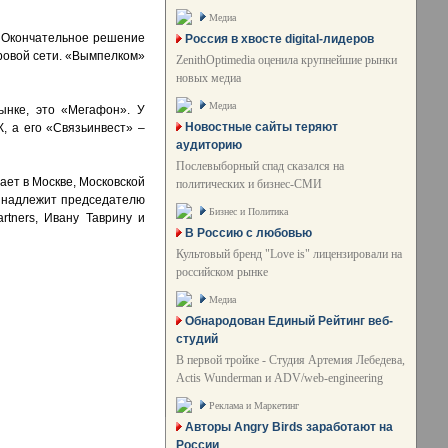
Медиа
. Окончательное решение
Россия в хвосте digital-лидеров
фровой сети. «Вымпелком»
ZenithOptimedia оценила крупнейшие рынки
новых медиа
Медиа
ынке, это «Мегафон». У
Новостные сайты теряют
, а его «Связьинвест» –
аудиторию
Послевыборный спад сказался на
ает в Москве, Московской
политических и бизнес-СМИ
ринадлежит председателю
Бизнес и Политика
rtners, Ивану Таврину и
В Россию с любовью
Культовый бренд "Love is" лицензировали на
российском рынке
Медиа
Обнародован Единый Рейтинг веб-
студий
В первой тройке - Студия Артемия Лебедева,
Actis Wunderman и ADV/web-engineering
Реклама и Маркетинг
Авторы Angry Birds заработают на
России