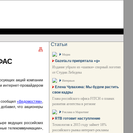
Статьи
Медиа
 ФАС
Gazeta.ru припрятала «g»
Издание убрало из «шапки» спорный логотип
от Студии Лебедева
лосующих акций компании
Интервью
ким интернет-провайдером
Елена Чувахина: Мы будем растить
свои кадры
Глава российского офиса FITCH о планах
н сообщил
«Ведомостям»
,
развития агентства в регионе
 добавил, что акционеры
Реклама и Маркетинг
RTB готовит наступление
ыре ведущих российских
Технология к 2015 году займет 18%
ьные телекоммуникации»,
российского рынка интернет-рекламы