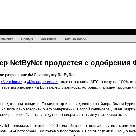
|
|
|
кономика
Социум
Фестивали
Бизнес-блоги
ер NetByNet продается с одобрения
ли разрешение ФАС на покупку NetByNet
а
«МегаФона»
и
«Мультирегиона»
, подконтрольного МТС, о покупке 100% го
яя зарегистрирована на Британских Виргинских островах и владеет московс
 продаже подтвердили. Гендиректор и совладелец провайдера Вадим Кури
, но пока рано говорить о его завершении. Второй совладелец Иван Таврин
егии развития бизнеса и ведут переговоры с разными участниками рынка.
Net появилась в октябре 2010 года. Интерес к провайдеру выразили чет
ком» и «Ростелеком». До кризиса переговоры с NetByNet вели и «Национал