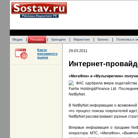
|
|
|
|
|
Медиа
Реклама
Брендинг
Маркетинг
Бизнес
Политика и э
Карта
29.03.2011
рекламного
рынка
Интернет-провайд
«МегаФон» и «Мультирегион» получи
ФАС одобрила вчера ходатайств
Fairlie Holding&Finance Ltd. Последн
NetByNet.
В NetByNet информацию о возможной
что процесс поиска покупателей идет
NetByNet рассматривают разные страт
Впервые информация о продаже NetBy
оператора: МТС, «МегаФон», «Вымпел