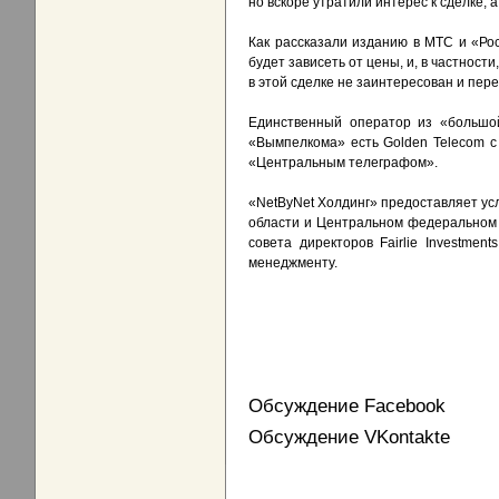
но вскоре утратили интерес к сделке, 
Как рассказали изданию в МТС и «Рос
будет зависеть от цены, и, в частнос
в этой сделке не заинтересован и пере
Единственный оператор из «большой
«Вымпелкома» есть Golden Telecom с
«Центральным телеграфом».
«NetByNet Холдинг» предоставляет ус
области и Центральном федеральном 
совета директоров Fairlie Investmen
менеджменту.
Обсуждение Facebook
Обсуждение VKontakte