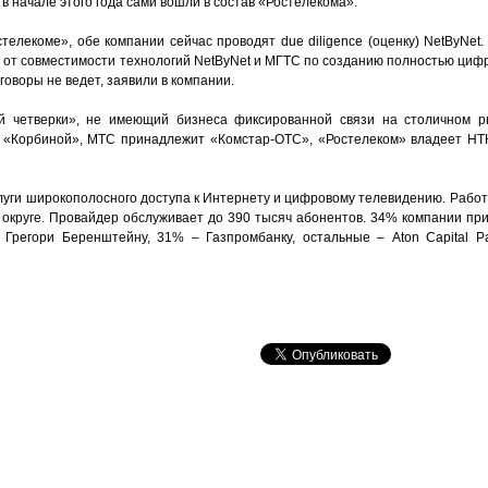
а в начале этого года сами вошли в состав «Ростелекома».
телекоме», обе компании сейчас проводят due diligence (оценку) NetByNet
ти, от совместимости технологий NetByNet и МГТС по созданию полностью ци
говоры не ведет, заявили в компании.
 четверки», не имеющий бизнеса фиксированной связи на столичном р
 «Корбиной», МТС принадлежит «Комстар-ОТС», «Ростелеком» владеет НТК
луги широкополосного доступа к Интернету и цифровому телевидению. Работ
округе. Провайдер обслуживает до 390 тысяч абонентов. 34% компании п
ts Грегори Беренштейну, 31% – Газпромбанку, остальные – Aton Capital Pa