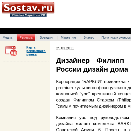
|
|
|
|
|
Медиа
Реклама
Брендинг
Маркетинг
Бизнес
Политика и эконом
Карта
25.03.2011
рекламного
рынка
Дизайнер Филипп 
России дизайн дома
Корпорация "БАРКЛИ" привлекла к 
premium культового французского д
компанией "yoo" креативный конц
создан Филиппом Старком (Philip
"самым почитаемым дизайнером в ми
Компания yoo под руководством
дизайна жилого комплекса BARKL
Советской Армии, 6. Проект, в 