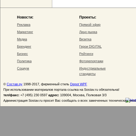
Новости:
Проекты:
Реклама
Прямой эфир
Маркетинг
Лицо рынка
Медиа
Визитка
Брендинг
Герои DIGITAL
Бизнес
Рейтинги
Политика
Фоторепортажи
Социум
Индустриальные
стандарты
©
Состав.ру
1998-2017, фирменный стиль
Depot WPF
При использовании материалов портала ссылка на Sostav.ru обязательна!
тел/факс:
+7 (495) 230 0597
адрес:
109004, Москва, Полковая 3/3
Администрация Sostav.ru просит Вас сообщать о всех замеченных технических неп