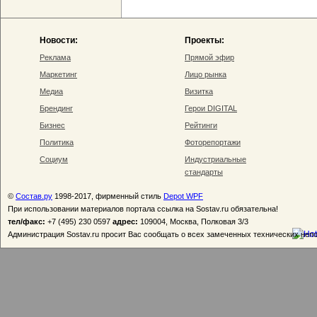
Новости:
Проекты:
Реклама
Прямой эфир
Маркетинг
Лицо рынка
Медиа
Визитка
Брендинг
Герои DIGITAL
Бизнес
Рейтинги
Политика
Фоторепортажи
Социум
Индустриальные
стандарты
©
Состав.ру
1998-2017, фирменный стиль
Depot WPF
При использовании материалов портала ссылка на Sostav.ru обязательна!
тел/факс:
+7 (495) 230 0597
адрес:
109004, Москва, Полковая 3/3
Администрация Sostav.ru просит Вас сообщать о всех замеченных технических неп