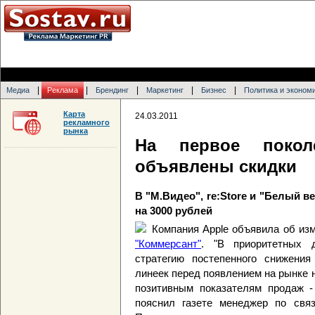
|
|
|
|
|
Медиа
Реклама
Брендинг
Маркетинг
Бизнес
Политика и эконом
Карта
24.03.2011
рекламного
рынка
На первое покол
объявлены скидки
В "М.Видео", re:Store и "Белый 
на 3000 рублей
Компания Apple объявила об изм
"Коммерсант"
. "В приоритетных 
стратегию постепенного снижени
линеек перед появлением на рынке н
позитивным показателям продаж - 
пояснил газете менеджер по свя