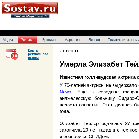
|
|
|
|
|
Медиа
Реклама
Брендинг
Маркетинг
Бизнес
Политика и эконом
Карта
23.03.2011
рекламного
рынка
Умерла Элизабет Те
Известная голливудская актриса с
У 79-летней актрисы не выдержало 
News
. Еще в середине феврал
анджелесскую больницу Сидарс-С
недостаточность». Этот диагноз б
года.
Элизабет Тейлор родилась 27 фе
закончила 20 лет назад и с тех по
и борьбой со СПИДом.