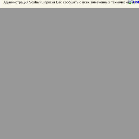
Администрация Sostav.ru просит Вас сообщать о всех замеченных технических неп