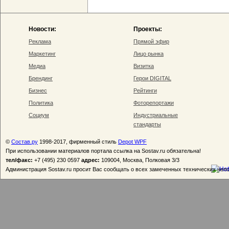
Новости:
Проекты:
Реклама
Прямой эфир
Маркетинг
Лицо рынка
Медиа
Визитка
Брендинг
Герои DIGITAL
Бизнес
Рейтинги
Политика
Фоторепортажи
Социум
Индустриальные
стандарты
©
Состав.ру
1998-2017, фирменный стиль
Depot WPF
При использовании материалов портала ссылка на Sostav.ru обязательна!
тел/факс:
+7 (495) 230 0597
адрес:
109004, Москва, Полковая 3/3
Администрация Sostav.ru просит Вас сообщать о всех замеченных технических неп