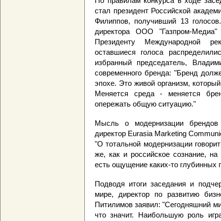
По правилам конкурса в ходе засе
стал президент Российской академ
Филиппов, получивший 13 голосов.
директора ООО "Газпром-Медиа" 
Президенту Международной ре
оставшиеся голоса распределили
избранный председатель, Владим
современного бренда: "Бренд долж
эпохе. Это живой организм, которы
Меняется среда - меняется бре
опережать общую ситуацию."
Мысль о модернизации брендов 
директор Eurasia Marketing Commun
"О тотальной модернизации говорит
же, как и российское сознание, на
есть ощущение каких-то глубинных 
Подводя итоги заседания и подче
мире, директор по развитию бизн
Питилимов заявил: "Сегодняшний ми
что значит. Наибольшую роль игр