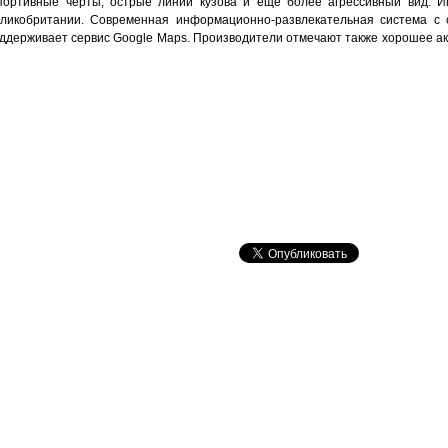
портивные черты, острые линии кузова и еще более агрессивный вид. И
ликобритании. Современная информационно-развлекательная система с
ддерживает сервис Google Maps. Производители отмечают также хорошее ак