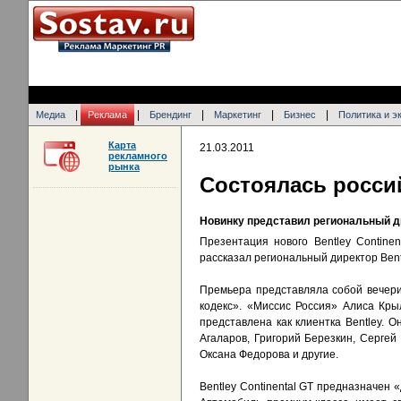
|
|
|
|
|
Медиа
Реклама
Брендинг
Маркетинг
Бизнес
Политика и э
Карта
21.03.2011
рекламного
рынка
Состоялась россий
Новинку представил региональный ди
Презентация нового Bentley Contine
рассказал региональный директор Bent
Премьера представляла собой вечери
кодекс». «Миссис Россия» Алиса Кры
представлена как клиентка Bentley. 
Агаларов, Григорий Березкин, Сергей
Оксана Федорова и другие.
Bentley Continental GT предназначен