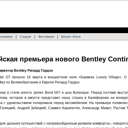
|
|
|
кономика
Социум
Фестивали
Бизнес-блоги
ская премьера нового Bentley Conti
ректор Bentley Ричард Гордон
ntal GT прошла 18 марта в концертном зале «Барвиха Luxury Village». О
ley по Великобритании и Европе Ричард Гордон.
нку в стиле агента James Bond 007 и шоу Burlesque. Перед гостями выст
лова, которая в августе представит нашу страну в Калифорнии на конку
Она с удовольствием позировала перед автомобилем. На премьере появилис
 Галицкий, Андрей Зубицкий, Самвел Карапетян, Александр Мамут, Рустам Т
 «для дальних путешествий с непревзойденным уровнем комфорта», говоритс