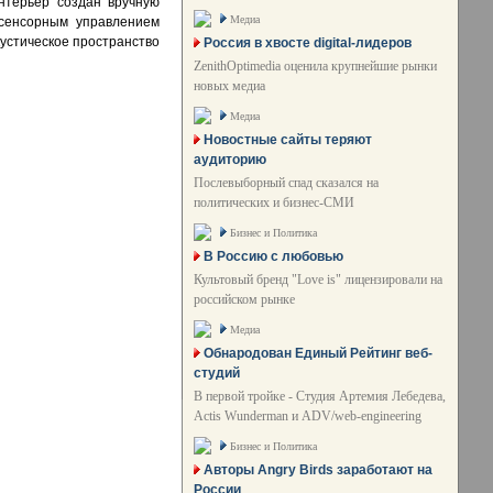
нтерьер создан вручную
Медиа
 сенсорным управлением
устическое пространство
Россия в хвосте digital-лидеров
ZenithOptimedia оценила крупнейшие рынки
новых медиа
Медиа
Новостные сайты теряют
аудиторию
Послевыборный спад сказался на
политических и бизнес-СМИ
Бизнес и Политика
В Россию с любовью
Культовый бренд "Love is" лицензировали на
российском рынке
Медиа
Обнародован Единый Рейтинг веб-
студий
В первой тройке - Студия Артемия Лебедева,
Actis Wunderman и ADV/web-engineering
Бизнес и Политика
Авторы Angry Birds заработают на
России