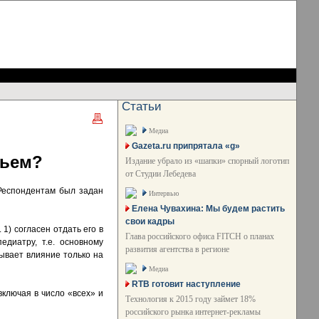
Статьи
Медиа
Gazeta.ru припрятала «g»
вьем?
Издание убрало из «шапки» спорный логотип
от Студии Лебедева
 Респондентам был задан
Интервью
Елена Чувахина: Мы будем растить
свои кадры
1) согласен отдать его в
Глава российского офиса FITCH о планах
диатру, т.е. основному
развития агентства в регионе
ывает влияние только на
Медиа
RTB готовит наступление
включая в число «всех» и
Технология к 2015 году займет 18%
российского рынка интернет-рекламы