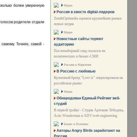
сколько более уверенную
Медиа
Россия в хвосте digital-лидеров
ZenithOptimedia оценила крупнейшие рынки
голосов родители отдали
новых медиа
Медиа
Новостные сайты теряют
 самому. Точнее, самой -
аудиторию
Послевыборный спад сказался на
политических и бизнес-СМИ
Реклама и Маркетинг
В Россию с любовью
Культовый бренд "Love is" лицензировали на
российском рынке
Медиа
Обнародован Единый Рейтинг веб-
студий
В первой тройке - Студия Артемия Лебедева,
Actis Wunderman и ADV/web-engineering
Бизнес и Политика
Авторы Angry Birds заработают на
России