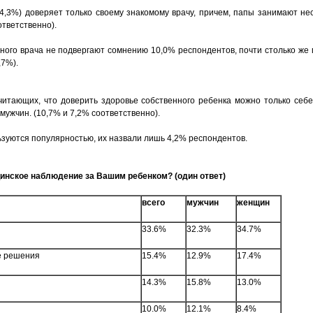
4,3%) доверяет только своему знакомому врачу, причем, папы занимают не
тветственно).
ого врача не подвергают сомнению 10,0% респондентов, почти столько же 
,7%).
считающих, что доверить здоровье собственного ребенка можно только себе
мужчин. (10,7% и 7,2% соответственно).
льзуются популярностью, их назвали лишь 4,2% респондентов.
инское наблюдение за Вашим ребенком? (один ответ)
всего
мужчин
женщин
33.6%
32.3%
34.7%
её решения
15.4%
12.9%
17.4%
14.3%
15.8%
13.0%
10.0%
12.1%
8.4%