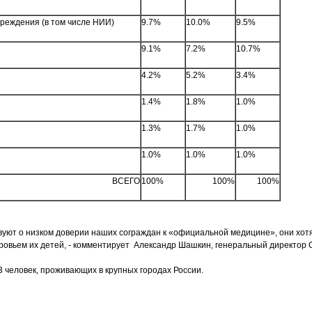
чреждения (в том числе НИИ)
9.7%
10.0%
9.5%
9.1%
7.2%
10.7%
4.2%
5.2%
3.4%
1.4%
1.8%
1.0%
1.3%
1.7%
1.0%
1.0%
1.0%
1.0%
ВСЕГО
100%
100%
100%
уют о низком доверии наших сограждан к «официальной медицине», они хотя
оровьем их детей, - комментирует Александр Шашкин, генеральный директор 
 человек, проживающих в крупных городах России.