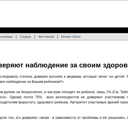
|
|
|
кономика
Социум
Фестивали
Бизнес-блоги
веряют наблюдение за своим здоро
 исследовала степень доверия россиян к медикам, которые лечат их детей.
ское наблюдение за Вашим ребенком?».
 далеко не безразлично, в чьи руки попадет их ребенок, лишь 1% (См. Табл. 
ате». Однако почти 70% всех респондентов не доверяют участковому пе
родителям вырастить здорового ребенка. Авторитет участковых врачей оказ
доля тех, кто доверяют «всем - в зависимости от проблемы и её решения», 