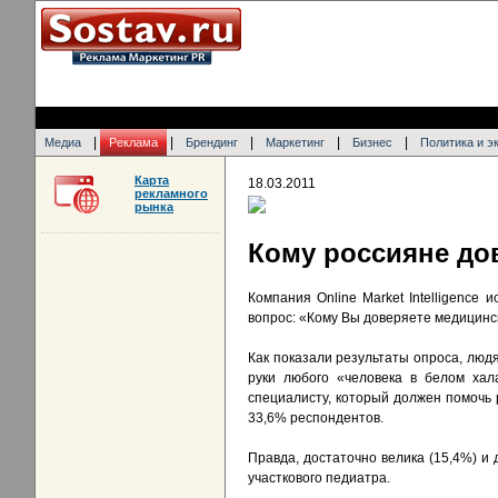
|
|
|
|
|
Медиа
Реклама
Брендинг
Маркетинг
Бизнес
Политика и э
Карта
18.03.2011
рекламного
рынка
Кому россияне до
Компания Online Market Intelligence
вопрос: «Кому Вы доверяете медицин
Как показали результаты опроса, людям
руки любого «человека в белом хал
специалисту, который должен помочь 
33,6% респондентов.
Правда, достаточно велика (15,4%) и 
участкового педиатра.