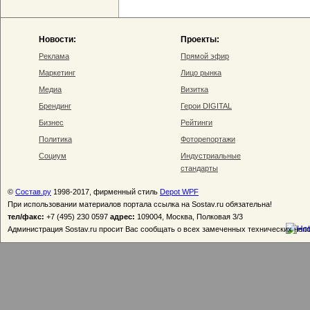
Новости:
Проекты:
Реклама
Прямой эфир
Маркетинг
Лицо рынка
Медиа
Визитка
Брендинг
Герои DIGITAL
Бизнес
Рейтинги
Политика
Фоторепортажи
Социум
Индустриальные
стандарты
©
Состав.ру
1998-2017, фирменный стиль
Depot WPF
При использовании материалов портала ссылка на Sostav.ru обязательна!
тел/факс:
+7 (495) 230 0597
адрес:
109004, Москва, Полковая 3/3
Администрация Sostav.ru просит Вас сообщать о всех замеченных технических неп