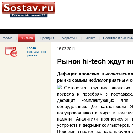
|
|
|
|
|
Медиа
Реклама
Брендинг
Маркетинг
Бизнес
Политика и эконом
Карта
18.03.2011
рекламного
рынка
Рынок hi-tech ждут 
Дефицит японских высокотехнол
рынке самым неблагоприятным о
Остановка крупных японских
привела к перебоям в поставках
дефицит комплектующих для м
оборудования. До катастрофы Я
полупроводников в мире, в том чи
памяти. Аналитики прогнозируют
устройств и дефицит компьютеров, п
Перерыв в несколько недель будет 