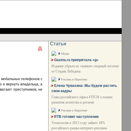
Статьи
Медиа
Gazeta.ru припрятала «g»
Издание убрало из «шапки» спорный логотип
от Студии Лебедева
е мобильных телефонов с
Реклама и Маркетинг
о и вернуть владельца, а
Елена Чувахина: Мы будем растить
ватают преступников, не
свои кадры
Глава российского офиса FITCH о планах
развития агентства в регионе
Реклама и Маркетинг
RTB готовит наступление
Технология к 2015 году займет 18%
российского рынка интернет-рекламы