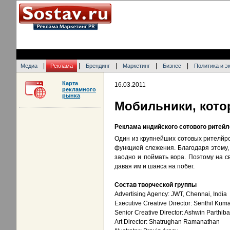
|
|
|
|
|
Медиа
Реклама
Брендинг
Маркетинг
Бизнес
Политика и э
Карта
16.03.2011
рекламного
рынка
Мобильники, кото
Реклама индийского сотового ритейле
Один из крупнейших сотовых рителйро
функцией слежения. Благодаря этому, 
заодно и поймать вора. Поэтому на с
давая им и шанса на побег.
Состав творческой группы
Advertising Agency: JWT, Chennai, India
Executive Creative Director: Senthil Kum
Senior Creative Director: Ashwin Parthib
Art Director: Shatrughan Ramanathan