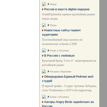
Медиа
Россия в хвосте digital-лидеров
ZenithOptimedia оценила крупнейшие рынки
новых медиа
Медиа
Новостные сайты теряют
аудиторию
Послевыборный спад сказался на
политических и бизнес-СМИ
Бизнес и Политика
В Россию с любовью
Культовый бренд "Love is" лицензировали на
российском рынке
Реклама и Маркетинг
Обнародован Единый Рейтинг веб-
студий
В первой тройке - Студия Артемия Лебедева,
Actis Wunderman и ADV/web-engineering
Бизнес и Политика
Авторы Angry Birds заработают на
России