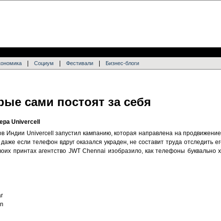
|
|
|
кономика
Социум
Фестивали
Бизнес-блоги
рые сами постоят за себя
ра Univercell
в Индии Univercell запустил кампанию, которая направлена на продвижени
даже если телефон вдруг оказался украден, не составит труда отследить ег
воих принтах агентство JWT Chennai изобразило, как телефоны буквально х
ar
an