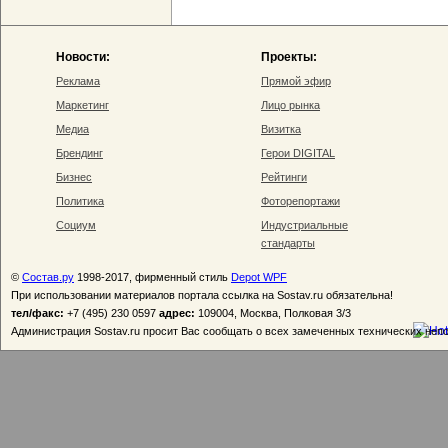
Новости:
Проекты:
Реклама
Прямой эфир
Маркетинг
Лицо рынка
Медиа
Визитка
Брендинг
Герои DIGITAL
Бизнес
Рейтинги
Политика
Фоторепортажи
Социум
Индустриальные
стандарты
©
Состав.ру
1998-2017, фирменный стиль
Depot WPF
При использовании материалов портала ссылка на Sostav.ru обязательна!
тел/факс:
+7 (495) 230 0597
адрес:
109004, Москва, Полковая 3/3
Администрация Sostav.ru просит Вас сообщать о всех замеченных технических неп