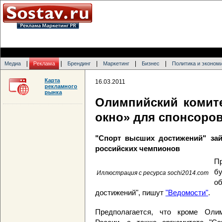
|
|
|
|
|
Медиа
Реклама
Брендинг
Маркетинг
Бизнес
Политика и эконом
Карта
16.03.2011
рекламного
рынка
Олимпийский комите
окно» для спонсоро
"Спорт высших достижений" зай
российских чемпионов
П
б
Иллюстрация с ресурса sochi2014.com
о
достижений", пишут
"Ведомости"
.
Предполагается, что кроме Олим