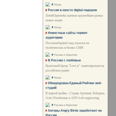
Медиа
Россия в хвосте digital-лидеров
ZenithOptimedia оценила крупнейшие рынки
новых медиа
Медиа
Новостные сайты теряют
аудиторию
Послевыборный спад сказался на
политических и бизнес-СМИ
Реклама и Маркетинг
В Россию с любовью
Культовый бренд "Love is" лицензировали на
российском рынке
Медиа
Обнародован Единый Рейтинг веб-
студий
В первой тройке - Студия Артемия Лебедева,
Actis Wunderman и ADV/web-engineering
Реклама и Маркетинг
Авторы Angry Birds заработают на
России