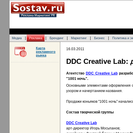
|
|
|
|
|
Медиа
Реклама
Брендинг
Маркетинг
Бизнес
Политика и э
Карта
16.03.2011
рекламного
рынка
DDC Creative Lab:
Агентство
DDC Creative Lab
разрабо
"1001 ночь".
Основными элементами оформления ст
узором и начертанием названия.
Продажи коньяков "1001 ночь" началис
Состав творческой группы
DDC Creative Lab
арт-директор Игорь Мосьпанов;