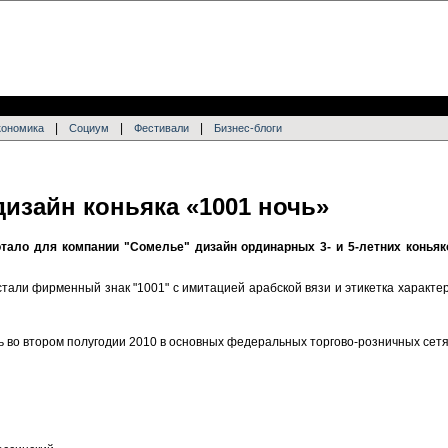
|
|
|
кономика
Социум
Фестивали
Бизнес-блоги
 дизайн коньяка «1001 ночь»
тало для компании "Сомелье" дизайн ординарных 3- и 5-летних коньяк
али фирменный знак "1001" с имитацией арабской вязи и этикетка характе
ь во втором полугодии 2010 в основных федеральных торгово-розничных сетя