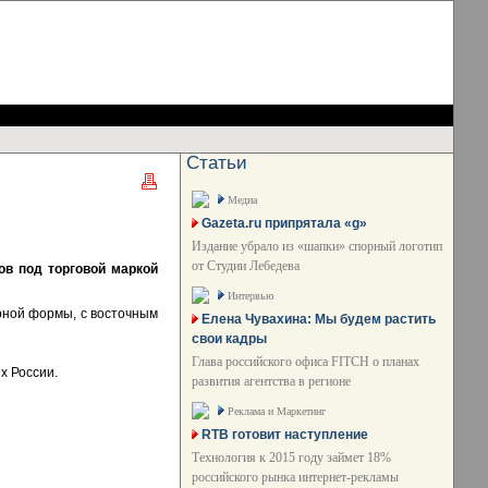
Статьи
Медиа
Gazeta.ru припрятала «g»
Издание убрало из «шапки» спорный логотип
от Студии Лебедева
ов под торговой маркой
Интервью
рной формы, с восточным
Елена Чувахина: Мы будем растить
свои кадры
Глава российского офиса FITCH о планах
х России.
развития агентства в регионе
Реклама и Маркетинг
RTB готовит наступление
Технология к 2015 году займет 18%
российского рынка интернет-рекламы