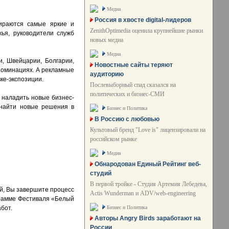
Медиа
Россия в хвосте digital-лидеров
ираются самые яркие и
ZenithOptimedia оценила крупнейшие рынки
ья, руководители служб
новых медиа
Медиа
и, Швейцарии, Болгарии,
Новостные сайты теряют
 номинациях. А рекламные
аудиторию
ке-экспозиции.
Послевыборный спад сказался на
политических и бизнес-СМИ
 наладить новые бизнес-
 найти новые решения в
Бизнес и Политика
В Россию с любовью
Культовый бренд "Love is" лицензировали на
российском рынке
Медиа
Обнародован Единый Рейтинг веб-
студий
В первой тройке - Студия Артемия Лебедева,
ый, Вы завершите процесс
Actis Wunderman и ADV/web-engineering
ограмме Фестиваля «Белый
Бизнес и Политика
бот.
Авторы Angry Birds заработают на
России