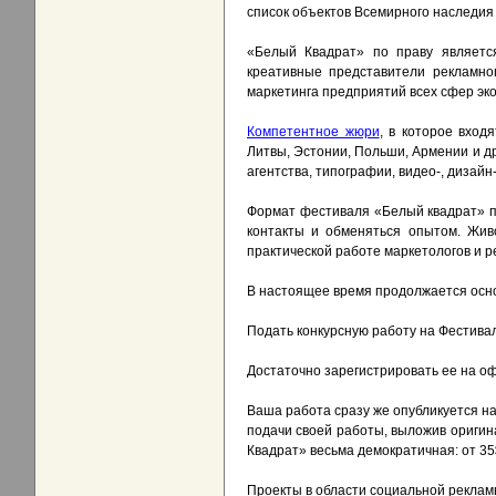
список объектов Всемирного наследи
«Белый Квадрат» по праву являетс
креативные представители рекламног
маркетинга предприятий всех сфер эко
Компетентное жюри
, в которое вход
Литвы, Эстонии, Польши, Армении и др
агентства, типографии, видео-, дизай
Формат фестиваля «Белый квадрат» пр
контакты и обменяться опытом. Жив
практической работе маркетологов и 
В настоящее время продолжается основ
Подать конкурсную работу на Фестивал
Достаточно зарегистрировать ее на оф
Ваша работа сразу же опубликуется н
подачи своей работы, выложив оригин
Квадрат» весьма демократичная: от 35
Проекты в области социальной реклам