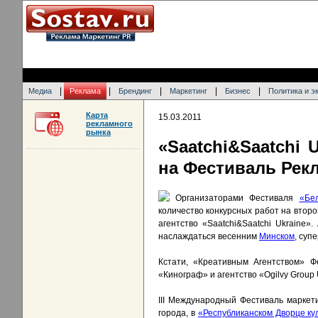
|
|
|
|
|
Медиа
Реклама
Брендинг
Маркетинг
Бизнес
Политика и э
Карта
15.03.2011
рекламного
рынка
«Saatchi&Saatchi 
на Фестиваль Рек
Организаторами Фестиваля
«Бе
количество конкурсных работ на втор
агентство «Saatchi&Saatchi Ukraine»
наслаждаться весенним
Минском
, суп
Кстати, «Креативным Агентством» Ф
«Кинограф» и агентство «Ogilvy Group 
III Международный Фестиваль маркет
города, в
«Республиканском Дворце к