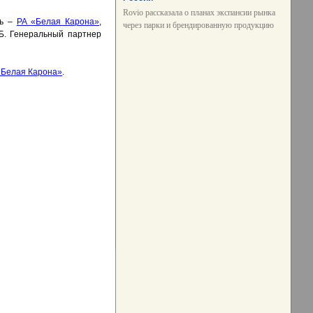
Rovio рассказала о планах экспансии рынка
ль –
РА «Белая Карона»
,
через парки и брендированную продукцию
Б. Генеральный партнер
«Белая Карона»
.