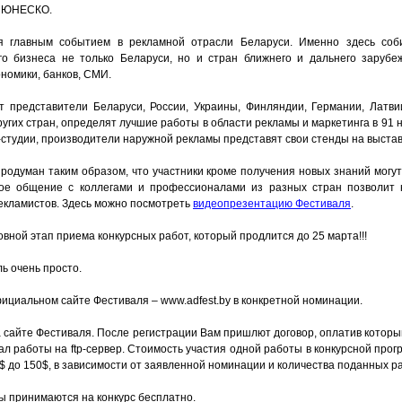
я ЮНЕСКО.
я главным событием в рекламной отрасли Беларуси. Именно здесь соб
о бизнеса не только Беларуси, но и стран ближнего и дальнего зарубеж
номики, банков, СМИ.
ят представители Беларуси, России, Украины, Финляндии, Германии, Латви
угих стран, определят лучшие работы в области рекламы и маркетинга в 91
н-студии, производители наружной рекламы представят свои стенды на выстав
одуман таким образом, что участники кроме получения новых знаний могут
ое общение с коллегами и профессионалами из разных стран позволит
рекламистов. Здесь можно посмотреть
видеопрезентацию Фестиваля
.
ной этап приема конкурсных работ, который продлится до 25 марта!!!
ь очень просто.
ициальном сайте Фестиваля – www.adfest.by в конкретной номинации.
а сайте Фестиваля. После регистрации Вам пришлют договор, оплатив котор
ал работы на ftp-сервер. Стоимость участия одной работы в конкурсной пр
$ до 150$, в зависимости от заявленной номинации и количества поданных ра
ы принимаются на конкурс бесплатно.