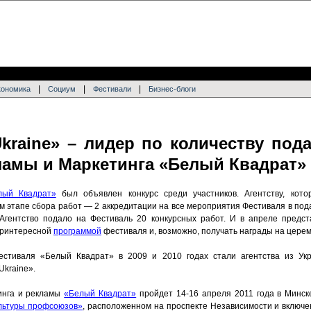
|
|
|
кономика
Социум
Фестивали
Бизнес-блоги
Ukraine» – лидер по количеству под
ламы и Маркетинга «Белый Квадрат»
лый Квадрат»
был объявлен конкурс среди участников. Агентству, кот
ом этапе сбора работ — 2 аккредитации на все мероприятия Фестиваля в по
. Агентство подало на Фестиваль 20 конкурсных работ. И в апреле предст
еринтересной
программой
фестиваля и, возможно, получать награды на цере
естиваля «Белый Квадрат» в 2009 и 2010 годах стали агентства из Ук
Ukraine».
инга и рекламы
«Белый Квадрат»
пройдет 14-16 апреля 2011 года в Минск
ультуры профсоюзов»
, расположенном на проспекте Независимости и включ