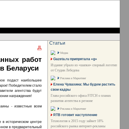
Статьи
Медиа
анных работ
Gazeta.ru припрятала «g»
Издание убрало из «шапки» спорный логотип
 в Беларуси
от Студии Лебедева
Реклама и Маркетинг
орое подаст наибольшее
Елена Чувахина: Мы будем растить
дарок! Победителем стало
свои кадры
авители агентства будут
Глава российского офиса FITCH о планах
монии награждения!
развития агентства в регионе
раины - известные всем
Реклама и Маркетинг
RTB готовит наступление
Технология к 2015 году займет 18%
е в историческом центре
российского рынка интернет-рекламы
енном в предварительный