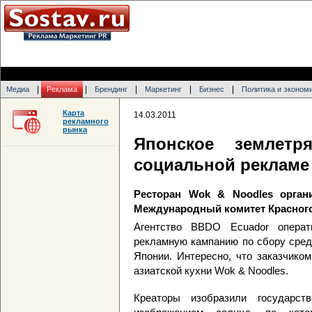
|
|
|
|
|
Медиа
Реклама
Брендинг
Маркетинг
Бизнес
Политика и эконом
Карта
14.03.2011
рекламного
рынка
Японское землетр
социальной рекламе
Ресторан Wok & Noodles орган
Международный комитет Красного
Агентство BBDO Ecuador операт
рекламную кампанию по сбору сред
Японии. Интересно, что заказчико
азиатской кухни Wok & Noodles.
Креаторы изобразили государс