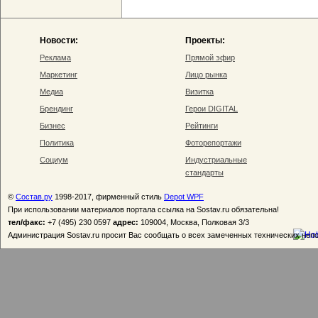
Новости:
Проекты:
Реклама
Прямой эфир
Маркетинг
Лицо рынка
Медиа
Визитка
Брендинг
Герои DIGITAL
Бизнес
Рейтинги
Политика
Фоторепортажи
Социум
Индустриальные
стандарты
©
Состав.ру
1998-2017, фирменный стиль
Depot WPF
При использовании материалов портала ссылка на Sostav.ru обязательна!
тел/факс:
+7 (495) 230 0597
адрес:
109004, Москва, Полковая 3/3
Администрация Sostav.ru просит Вас сообщать о всех замеченных технических неп