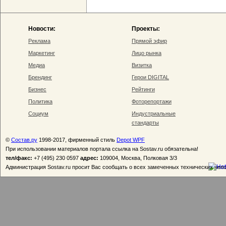
Новости:
Проекты:
Реклама
Прямой эфир
Маркетинг
Лицо рынка
Медиа
Визитка
Брендинг
Герои DIGITAL
Бизнес
Рейтинги
Политика
Фоторепортажи
Социум
Индустриальные
стандарты
©
Состав.ру
1998-2017, фирменный стиль
Depot WPF
При использовании материалов портала ссылка на Sostav.ru обязательна!
тел/факс:
+7 (495) 230 0597
адрес:
109004, Москва, Полковая 3/3
Администрация Sostav.ru просит Вас сообщать о всех замеченных технических неп