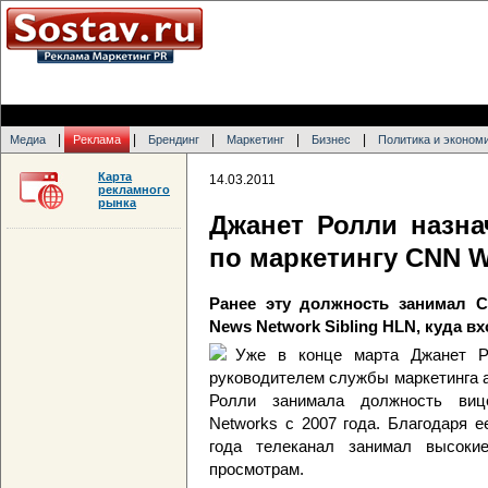
|
|
|
|
|
Медиа
Реклама
Брендинг
Маркетинг
Бизнес
Политика и эконом
Карта
14.03.2011
рекламного
рынка
Джанет Ролли назн
по маркетингу CNN W
Ранее эту должность занимал С
News Network Sibling HLN, куда в
Уже в конце марта Джанет Р
руководителем службы маркетинга а
Ролли занимала должность виц
Networks с 2007 года. Благодаря е
года телеканал занимал высоки
просмотрам.