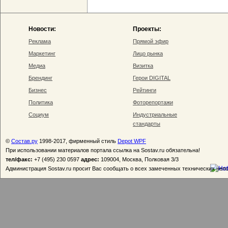
Новости:
Проекты:
Реклама
Прямой эфир
Маркетинг
Лицо рынка
Медиа
Визитка
Брендинг
Герои DIGITAL
Бизнес
Рейтинги
Политика
Фоторепортажи
Социум
Индустриальные
стандарты
©
Состав.ру
1998-2017, фирменный стиль
Depot WPF
При использовании материалов портала ссылка на Sostav.ru обязательна!
тел/факс:
+7 (495) 230 0597
адрес:
109004, Москва, Полковая 3/3
Администрация Sostav.ru просит Вас сообщать о всех замеченных технических неп