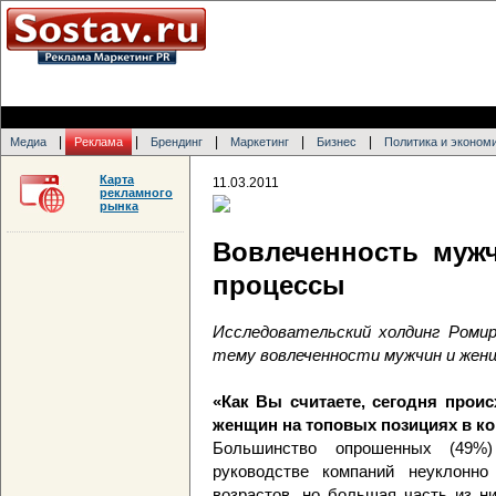
|
|
|
|
|
Медиа
Реклама
Брендинг
Маркетинг
Бизнес
Политика и эконом
Карта
11.03.2011
рекламного
рынка
Вовлеченность муж
процессы
Исследовательский холдинг Ромир
тему вовлеченности мужчин и женщ
«Как Вы считаете, сегодня прои
женщин на топовых позициях в к
Большинство опрошенных (49%
руководстве компаний неуклонн
возрастов, но большая часть из н