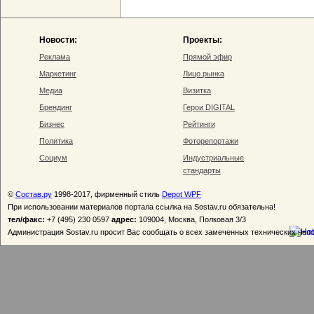
Новости:
Проекты:
Реклама
Прямой эфир
Маркетинг
Лицо рынка
Медиа
Визитка
Брендинг
Герои DIGITAL
Бизнес
Рейтинги
Политика
Фоторепортажи
Социум
Индустриальные
стандарты
©
Состав.ру
1998-2017, фирменный стиль
Depot WPF
При использовании материалов портала ссылка на Sostav.ru обязательна!
тел/факс:
+7 (495) 230 0597
адрес:
109004, Москва, Полковая 3/3
Администрация Sostav.ru просит Вас сообщать о всех замеченных технических неп