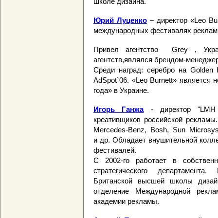
школе дизайна.
Юрий Луценко
– директор «Leo Bur
международных фестивалях реклам
Привел агентство Grey , Укр
агентств,являлся брендом-менеджером
Среди наград: серебро на Golde
AdSpot`06. «Leo Burnett» является
года» в Украине.
Игорь Ганжа
- директор "LMH c
креативщиков российской рекламы
Merсedes-Benz, Bosh, Sun Microsyste
и др. Обладает внушительной колл
фестивалей.
С 2002-го работает в собственн
стратегического департамента.
Британской высшей школы дизайн
отделение Международной реклам
академии рекламы.