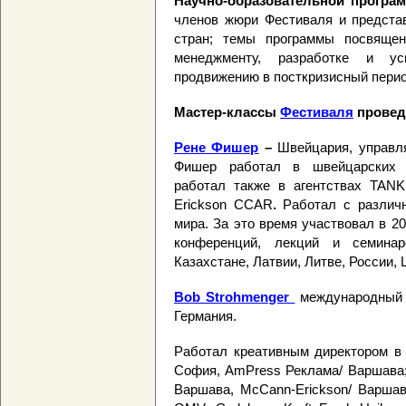
Научно-образовательной програ
членов жюри Фестиваля и предста
стран; темы программы посвящен
менеджменту, разработке и ус
продвижению в посткризисный перио
Мастер-классы
Фестиваля
провед
Рене Фишер
–
Швейцария, управля
Фишер работал в швейцарских аге
работал также в агентствах TANK, 
Erickson CCAR
.
Работал c различ
мира. За это время участвовал в 2
конференций, лекций и семина
Казахстане, Латвии, Литве, России, 
Bob Strohmenger
международный к
Германия.
Работал креативным директором в L
София, AmPress Реклама/ Варшава; 
Варшава, McCann-Erickson/ Варшава