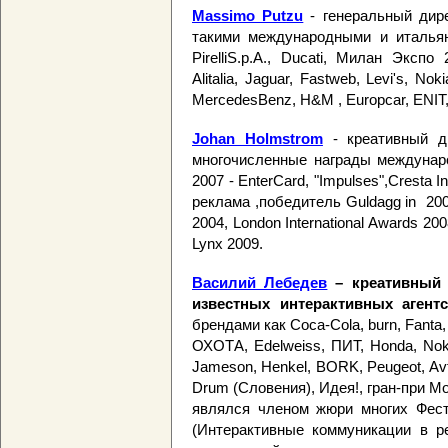
Massimo Putzu
- генеральный дире
такими международными и итальянс
PirelliS.p.A., Ducati, Милан Экспо 
Alitalia, Jaguar, Fastweb, Levi's, No
MercedesBenz, H&M , Europcar, ENIT, 
Johan Holmstrom
- креативный д
многочисленные награды междунар
2007 - EnterCard, "Impulses",Cresta I
реклама ,победитель Guldagg in 200
2004, London International Awards 20
Lynx 2009.
Василий Лебедев
– креативный 
известных интерактивных аген
брендами как
Coca-Cola, burn, Fanta,
ОХОТА, Edelweiss, ПИТ, Honda, Nokia
Jameson, Henkel, BORK, Peugeot, Av
Drum (Словения), Идея!, гран-при 
являлся членом жюри многих Фест
(Интерактивные коммуникации в р