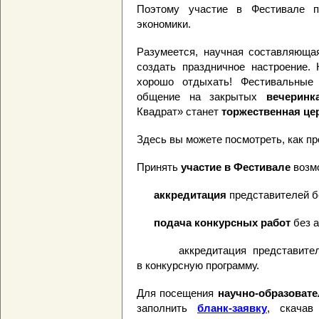
Поэтому участие в Фестивале п
экономики.
Разумеется, научная составляюща
создать праздничное настроение. 
хорошо отдыхать! Фестивальные
общение на закрытых
вечеринк
Квадрат» станет
торжественная це
Здесь вы можете посмотреть, как п
Принять
участие в Фестивале
возмо
аккредитация
представителей б
подача конкурсных работ
без а
аккредитация представителей
в конкурсную программу.
Для посещения
научно-образоват
заполнить
бланк-заявку
, скачав