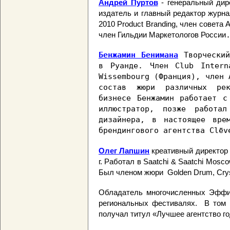
Андрей Пуртов
- генеральный дире
издатель и главный редактор журнал
2010 Product Branding, член совета
член Гильдии Маркетологов России
Бенжамин Бенимана
Творчески
в Руанде.
Член
Club Interna
Wissembourg (
Франция
),
член
A
состав жюри различных рек
бизнесе Бенжамин работает с
иллюстратор, позже работал
дизайнера, в настоящее вре
брендингового агентства Clёv
Олег Лапшин
креативный директор 
г
. Работал в Saatchi & Saatchi Mosc
Был членом жюри Golden Drum, Cry
Обладатель многочисленных Эффи,
региональных фестивалях. В том ч
получал титул «Лучшее агентство г