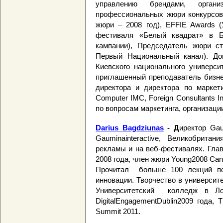
управлению брендами, орган
профессиональных жюри конкурсов
жюри – 2008 год), EFFIE Awards (
фестиваля «Белый квадрат» в Б
кампании), Председатель жюри сту
Первый Национальный канал).
До
Киевского национального универси
приглашенный преподаватель бизн
директора и директора по маркети
Computer IMC, Foreign Consultants I
по вопросам маркетинга, организаци
Darius Bagdziunas
- Д
иректор Ga
Gauminainteractive, Великобрита
рекламы и на веб-фестивалях. Гла
2008 года, член жюри Young2008 Cann
Прочитал больше 100 лекций по
инновации. Творчество в университе
Университетский колледж в Ло
DigitalEngagementDublin2009 года,
Summit 2011.