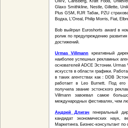
OMV, Carlsberg, Kraft Food, Unileve
Glaxo Smithkline, Nestle, Gillette, U
Plus GSM, RJR Табак, PZU страхован
Водка, L'Oreal, Philip Morris, Fiat, El
Bob выйграл Euroshorts award в ном
ролик по предупреждению развития 
достижений.
Urmas Villmann
креативный дирек
наиболее успешных рекламных аген
основателей ADCE Эстонии. Urmas V
искусств в области графики. Работа
в таких агентствах как : DDB Эсто
работает в Leo Burnett. Под его 
получила звание эстонского реклам
Villmann завоевал самое боль
международных фестивалях, чем лю
Андрей Длигач
генеральный ди
кандидат экономических наук,
в
Маркетинга. Бизнес-консультант по 