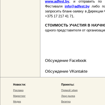
www.adfest.by
, и отправить по 
Фестиваля
info@adfest.by
либо по
запросить бланк-заявку в Дирекции
+375 17 217 41 71.
СТОИМОСТЬ
УЧАСТИЯ В НАУЧН
одного представителя от организац
Обсуждение Facebook
Обсуждение VKontakte
Новости:
Проекты:
Реклама
Прямой эфир
Маркетинг
Лицо рынка
Медиа
Визитка